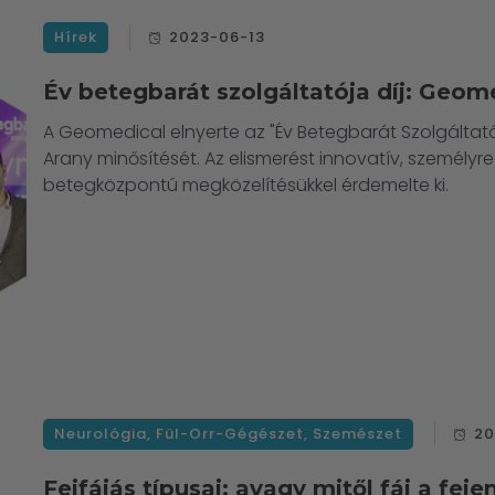
Hírek
2023-06-13
Év betegbarát szolgáltatója díj: Geom
A Geomedical elnyerte az "Év Betegbarát Szolgáltató
Arany minősítését. Az elismerést innovatív, személyre
betegközpontú megközelítésükkel érdemelte ki.
Neurológia
,
Fül-Orr-Gégészet
,
Szemészet
20
Fejfájás típusai: avagy mitől fáj a fej