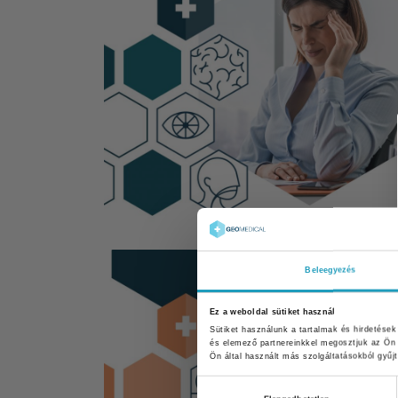
Beleegyezés
Ez a weboldal sütiket használ
Sütiket használunk a tartalmak és hirdetése
és elemező partnereinkkel megosztjuk az Ön 
Ön által használt más szolgáltatásokból gyűjt
Hozzájárulás