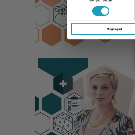
Elengedhetetlen
kiválasztása
Megtagad