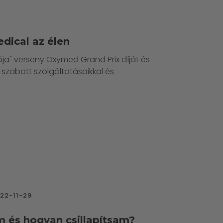
edical az élen
ja" verseny Oxymed Grand Prix díját és
 szabott szolgáltatásaikkal és
22-11-29
em és hogyan csillapítsam?