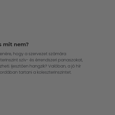
és mit nem?
llenére, hogy a szervezet számára
erinszint szív- és érrendszeri panaszokat,
zheti. Ijesztően hangzik? Valóban, a jó hír
rdában tartani a koleszterinszintet.