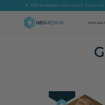
1066 Budapest, Jókai utca 6. Corner Six
SZOLGÁL
G