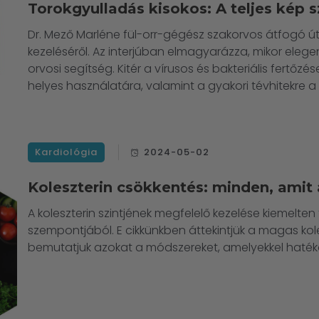
Torokgyulladás kisokos: A teljes kép
Dr. Mező Marléne fül-orr-gégész szakorvos átfogó ú
kezeléséről. Az interjúban elmagyarázza, mikor elege
orvosi segítség. Kitér a vírusos és bakteriális fertőz
helyes használatára, valamint a gyakori tévhitekre 
Kardiológia
2024-05-02
Koleszterin csökkentés: minden, ami
A koleszterin szintjének megfelelő kezelése kiemelt
szempontjából. E cikkünkben áttekintjük a magas koles
bemutatjuk azokat a módszereket, amelyekkel hatéko