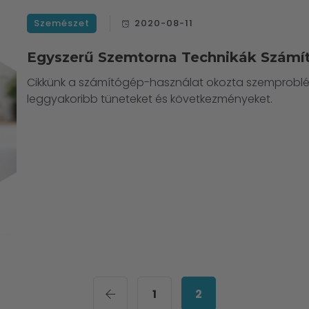
Szemészet
2020-08-11
Egyszerű Szemtorna Technikák Szám
Cikkünk a számítógép-használat okozta szemproblé
leggyakoribb tüneteket és következményeket.
1
2