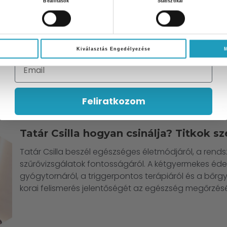
Beállítások
Statisztikai
kialakításához, kiemelve a megfelelő zsírminőség fon
szabályozásában.
Iratkozzon fel hírlevelünkre és 10%
kedvezményt kap bármelyik
szakorvosi
vizsgálatunk árából
!
Kiválasztás Engedélyezése
Email
Feliratkozom
Szűrőcsomagok
,
Bőrgyógyászat
,
Gyógytorna
Tatár Csilla hogyan csinálja? Titkok s
Tatár Csilla beszél egészséges életmódjáról, a rend
szűrővizsgálatok fontosságáról. A kétgyermekes éd
gyógytornáról, a triggerpontos terápiáról és a bőrg
korai felismerés jelentőségét az egészség megőrzés