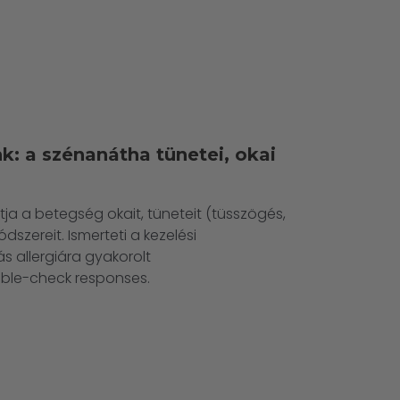
: a szénanátha tünetei, okai
ja a betegség okait, tüneteit (tüsszögés,
dszereit. Ismerteti a kezelési
s allergiára gyakorolt
uble-check responses.