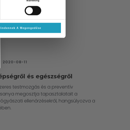
Marketing
tosságát a koleszterinszint
Mindennek A Megengedése
2020-08-11
zépségről és egészségről
szeres testmozgás és a preventív
esanya megosztja tapasztalatait a
yógyászati ellenőrzésekről, hangsúlyozva a
ében.