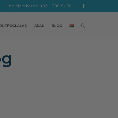
bejelentkezés:
+36 1 999 9500
ONTFOGLALÁS
ÁRAK
BLOG
og