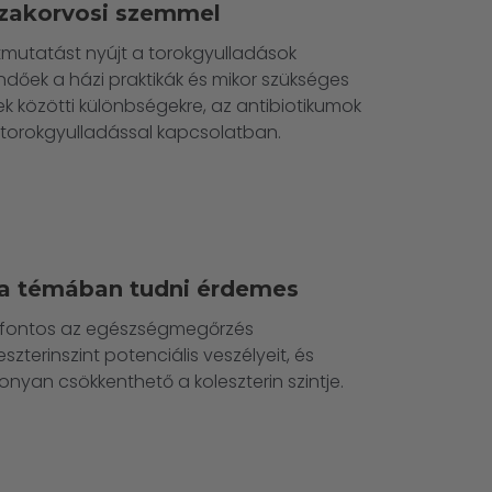
 szakorvosi szemmel
tmutatást nyújt a torokgyulladások
ndőek a házi praktikák és mikor szükséges
ések közötti különbségekre, az antibiotikumok
a torokgyulladással kapcsolatban.
t a témában tudni érdemes
en fontos az egészségmegőrzés
zterinszint potenciális veszélyeit, és
nyan csökkenthető a koleszterin szintje.