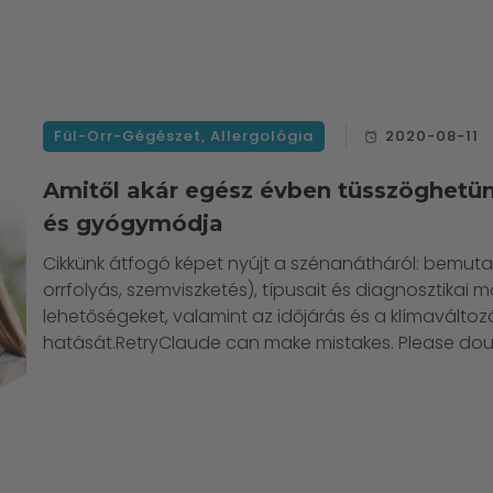
Fül-Orr-Gégészet
,
Allergológia
2020-08-11
Amitől akár egész évben tüsszöghetünk
és gyógymódja
Cikkünk átfogó képet nyújt a szénanátháról: bemutat
orrfolyás, szemviszketés), típusait és diagnosztikai mó
lehetőségeket, valamint az időjárás és a klímaváltozá
hatását.RetryClaude can make mistakes. Please do