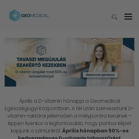
Április a D-vitamin hónapja a Geomedical
Egészségügyi Központban. A tél után szervezetünk D-
vitamin-raktárai jellemzően a mélypontra kerülnek –
éppen ilyenkor a legfontosabb, hogy pontos képet
kapjunk a szintünkről.
Április hónapban 50%-os
kedvezményes D-vitamin laborszűrést