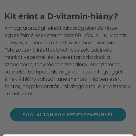
Kit érint a D-vitamin-hiány?
A magyarországi felnőtt lakosság jelentős része –
egyes felmérések szerint akár 60-70%-a – D-vitamin-
hiányos, különösen a téli-tavaszi hónapokban.
Fokozottan érintettek lehetnek azok, akik irodai
munkát végeznek és keveset tartózkodnak a
szabadban, fényvédőt használnak rendszeresen,
sötétebb bőrtípusúak, vagy krónikus betegséggel
élnek. A hiány sokszor tünetmentes – éppen ezért
fontos, hogy laboratóriumi vizsgálattal ellenőriztessük
a szintünket.
FOGLALJON 50% KEDEVEZMÉNNYEL