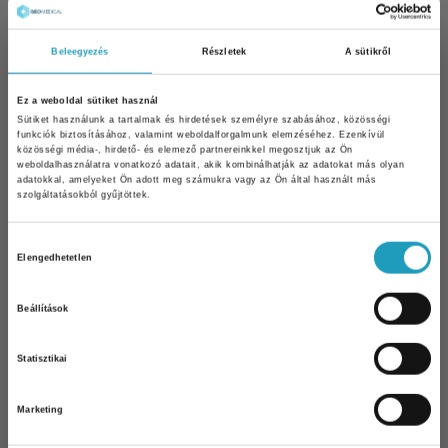
Hogyan zajlik a vizsgálat?
Beleegyezés
Részletek
A sütikről
A D-vitamin-szint meghatározása egyszerű
vérvétellel történik, amely mindössze néhány percet
Ez a weboldal sütiket használ
vesz igénybe. Az eredmény alapján orvosi
Sütiket használunk a tartalmak és hirdetések személyre szabásához, közösségi
konzultációt kezdeményezhet, ahol személyre
funkciók biztosításához, valamint weboldalforgalmunk elemzéséhez. Ezenkívül
közösségi média-, hirdető- és elemező partnereinkkel megosztjuk az Ön
szabott javaslatot kaphat a szükséges pótlásra –
weboldalhasználatra vonatkozó adatait, akik kombinálhatják az adatokat más olyan
legyen szó D3-vitamin adagolásáról, életmódbeli
adatokkal, amelyeket Ön adott meg számukra vagy az Ön által használt más
szolgáltatásokból gyűjtöttek.
változtatásokról, vagy akár további vizsgálatokról.
Hozzájárulás
Elengedhetetlen
kiválasztása
FOGLALJON 50% KEDEVEZMÉNNYEL
Beállítások
10% kedvezmény Önnek
Statisztikai
Iratkozzon fel hírlevelünkre és 10%
kedvezményt kap bármelyik
szakorvosi
vizsgálatunk árából
!
Marketing
Email