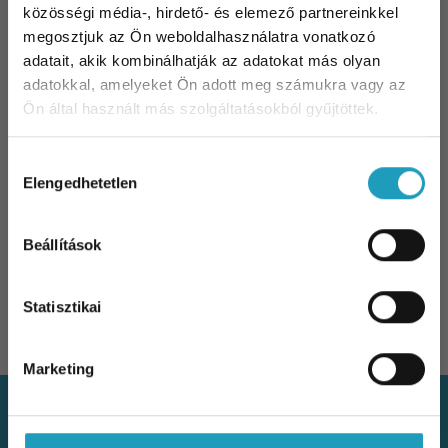
közösségi média-, hirdető- és elemező partnereinkkel
Frontérzékenység tünetei, okai és kezelése
megosztjuk az Ön weboldalhasználatra vonatkozó
– szakorvosi útmutató
adatait, akik kombinálhatják az adatokat más olyan
2026-05-21
adatokkal, amelyeket Ön adott meg számukra vagy az
Ön által használt más szolgáltatásokból gyűjtöttek.
Tavaszi fáradtság: Hogyan szabaduljon meg
a tél végi kimerültségtől?
Hozzájárulás
2026-03-31
Elengedhetetlen
kiválasztása
10% kedvezmény Önnek
Vastagbélrák szűrés és megelőzés:
Beállítások
útmutató a korai felismeréshez
Iratkozzon fel hírlevelünkre és 10%
2026-03-02
kedvezményt kap bármelyik
szakorvosi
Statisztikai
vizsgálatunk árából
!
Email
Marketing
Feliratkozom
Foglaljon időpontot