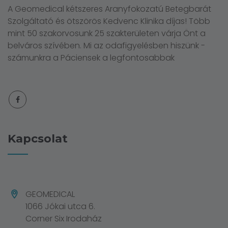
A Geomedical kétszeres Aranyfokozatú Betegbarát
Szolgáltató és ötszörös Kedvenc Klinika díjas! Több
mint 50 szakorvosunk 25 szakterületen várja Önt a
belváros szívében. Mi az odafigyelésben hiszünk -
számunkra a Páciensek a legfontosabbak
Kapcsolat
GEOMEDICAL
1066 Jókai utca 6.
Corner Six Irodaház