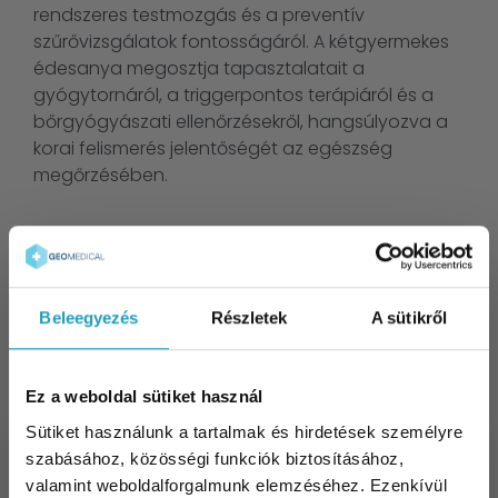
rendszeres testmozgás és a preventív
szűrővizsgálatok fontosságáról. A kétgyermekes
édesanya megosztja tapasztalatait a
gyógytornáról, a triggerpontos terápiáról és a
bőrgyógyászati ellenőrzésekről, hangsúlyozva a
korai felismerés jelentőségét az egészség
megőrzésében.
Beleegyezés
Részletek
A sütikről
További Cikkeink
Ízületi fájdalom és reumatológiai panaszok:
Ez a weboldal sütiket használ
mindent a megelőzésről és a modern
Sütiket használunk a tartalmak és hirdetések személyre
injekciós kezelésekről
szabásához, közösségi funkciók biztosításához,
2026-06-24
valamint weboldalforgalmunk elemzéséhez. Ezenkívül