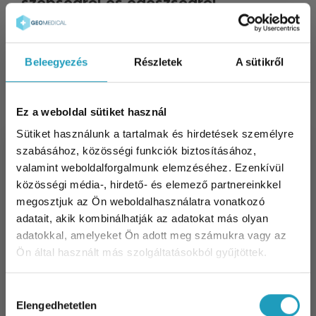
szépségről és egészségről
Tatár Csilla beszél egészséges életmódjáról, a
rendszeres testmozgás és a preventív
szűrővizsgálatok fontosságáról. A kétgyermekes
Beleegyezés
Részletek
A sütikről
édesanya megosztja tapasztalatait a
gyógytornáról, a triggerpontos terápiáról és a
bőrgyógyászati ellenőrzésekről, hangsúlyozva a
Ez a weboldal sütiket használ
korai felismerés jelentőségét az egészség
Sütiket használunk a tartalmak és hirdetések személyre
megőrzésében.
szabásához, közösségi funkciók biztosításához,
valamint weboldalforgalmunk elemzéséhez. Ezenkívül
közösségi média-, hirdető- és elemező partnereinkkel
megosztjuk az Ön weboldalhasználatra vonatkozó
adatait, akik kombinálhatják az adatokat más olyan
adatokkal, amelyeket Ön adott meg számukra vagy az
További Cikkeink
Ön által használt más szolgáltatásokból gyűjtöttek.
Ízületi fájdalom és reumatológiai panaszok:
Hozzájárulás
mindent a megelőzésről és a modern
Elengedhetetlen
kiválasztása
injekciós kezelésekről