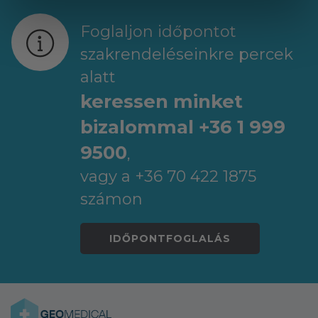
Foglaljon időpontot
szakrendeléseinkre percek
alatt
keressen minket
bizalommal +36 1 999
9500
,
vagy a +36 70 422 1875
számon
IDŐPONTFOGLALÁS