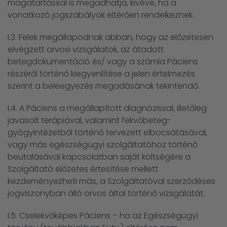
magatartással is megadhatja, kivéve, ha a
vonatkozó jogszabályok eltérően rendelkeznek.
I.3. Felek megállapodnak abban, hogy az előzetesen
elvégzett orvosi vizsgálatok, az átadott
betegdokumentáció és/ vagy a számla Páciens
részéről történő kiegyenlítése a jelen értelmezés
szerint a beleegyezés megadásának tekintendő.
I.4. A Páciens a megállapított diagnózissal, illetőleg
javasolt terápiával, valamint fekvőbeteg-
gyógyintézetből történő tervezett elbocsátásával,
vagy más egészségügyi szolgáltatóhoz történő
beutalásával kapcsolatban saját költségére a
Szolgáltató előzetes értesítése mellett
kezdeményezheti más, a Szolgáltatóval szerződéses
jogviszonyban álló orvos által történő vizsgálatát.
I.5. Cselekvőképes Páciens – ha az Egészségügyi