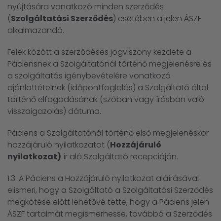
nyújtására vonatkozó minden szerződés
(
Szolgáltatási Szerződés
) esetében a jelen ÁSZF
alkalmazandó.
Felek között a szerződéses jogviszony kezdete a
Páciensnek a Szolgáltatónál történő megjelenésre és
a szolgáltatás igénybevételére vonatkozó
ajánlattételnek (időpontfoglalás) a Szolgáltató által
történő elfogadásának (szóban vagy írásban való
visszaigazolás) dátuma.
Páciens a Szolgáltatónál történő első megjelenéskor
hozzájáruló nyilatkozatot (
Hozzájáruló
nyilatkozat)
ír alá Szolgáltató recepcióján.
1.3. A Páciens a Hozzájáruló nyilatkozat aláírásával
elismeri, hogy a Szolgáltató a Szolgáltatási Szerződés
megkötése előtt lehetővé tette, hogy a Páciens jelen
ÁSZF tartalmát megismerhesse, továbbá a Szerződés