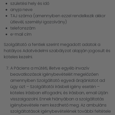
születési hely és idő
anyja neve
TAJ száma (amennyiben ezzel rendelkezik akkor
útlevél, személyi igazolvány)
telefonszám
e-mail cím
Szolgáltató a fentiek szerint megadott adatok a
hatályos Adatvédelmi szabályzat alapján jogosult és
köteles kezelni.
A Páciens a műtéti, illetve egyéb invazív
beavatkozások igénybevételét megelőzően
amennyiben Szolgáltató egyedi árajánlatot ad
úgy azt – Szolgáltatói írásbeli igény esetén –
köteles írásban elfogadni, és írásban, email útján
visszaigazolni. Ennek hiányában a szolgáltatás
igénybevétele nem kezdhető meg. Az ambuláns
szolgáltatások igénybevételének további feltétele