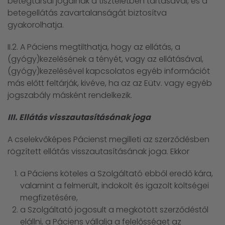
betegtársai jogainak a tiszteletben tartásával, és a
betegellátás zavartalanságát biztosítva
gyakorolhatja.
II.2. A Páciens megtilthatja, hogy az ellátás, a
(gyógy)kezelésének a tényét, vagy az ellátásával,
(gyógy)kezelésével kapcsolatos egyéb információt
más előtt feltárják, kivéve, ha az az Eütv. vagy egyéb
jogszabály másként rendelkezik.
III. Ellátás visszautasításának joga
A cselekvőképes Pácienst megilleti az szerződésben
rögzített ellátás visszautasításának joga. Ekkor
a Páciens köteles a Szolgáltató ebből eredő kára,
valamint a felmerült, indokolt és igazolt költségei
megfizetésére,
a Szolgáltató jogosult a megkötött szerződéstől
elállni, a Páciens vállalja a felelősséget az