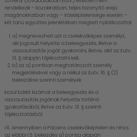
törvény (továbbiakban Eütv.) eltérően nem
rendelkezik – közokiratban, teljes bizonyító erejű
magánokiratban vagy – írásképtelensége esetén –
két tanú együttes jelenlétében megtett nyilatkozattal
a) megnevezheti azt a cselekvőképes személyt,
aki jogosult helyette a beleegyezés, illetve a
visszautasítás jogát gyakorolni, illetve, akit az Eütv.
13. § alapján tájékoztatni kell,
b) az a) pontban meghatározott személy
megjelölésével vagy a nélkül az Eütv. 16. § (2)
bekezdése szerinti személyek
közül bárkit kizárhat a beleegyezés és a
visszautasítás jogának helyette történő
gyakorlásából, illetve az Eütv. 13. § szerinti
tájékoztatásból.
I.6. Amennyiben a Páciens cselekvőképtelen és nincs
az előbbi I.5. bekezdés a) pontja alapján