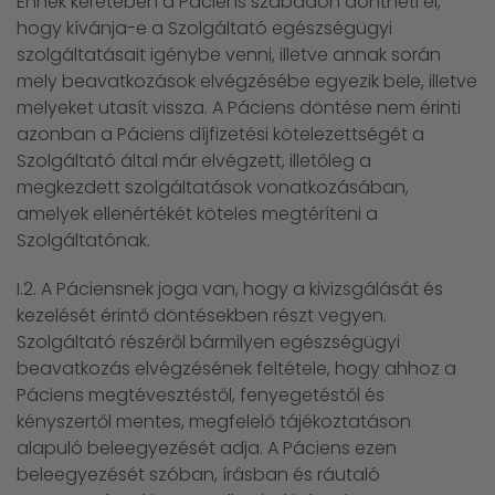
Ennek keretében a Páciens szabadon döntheti el,
hogy kívánja-e a Szolgáltató egészségügyi
szolgáltatásait igénybe venni, illetve annak során
mely beavatkozások elvégzésébe egyezik bele, illetve
melyeket utasít vissza. A Páciens döntése nem érinti
azonban a Páciens díjfizetési kötelezettségét a
Szolgáltató által már elvégzett, illetőleg a
megkezdett szolgáltatások vonatkozásában,
amelyek ellenértékét köteles megtéríteni a
Szolgáltatónak.
I.2. A Páciensnek joga van, hogy a kivizsgálását és
kezelését érintő döntésekben részt vegyen.
Szolgáltató részéről bármilyen egészségügyi
beavatkozás elvégzésének feltétele, hogy ahhoz a
Páciens megtévesztéstől, fenyegetéstől és
kényszertől mentes, megfelelő tájékoztatáson
alapuló beleegyezését adja. A Páciens ezen
beleegyezését szóban, írásban és ráutaló