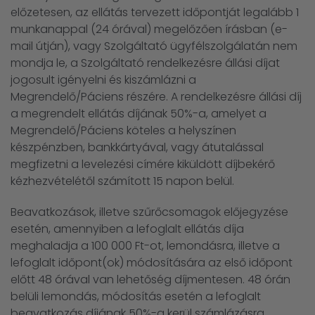
előzetesen, az ellátás tervezett időpontját legalább 1
munkanappal (24 órával) megelőzően írásban (e-
mail útján), vagy Szolgáltató ügyfélszolgálatán nem
mondja le, a Szolgáltató rendelkezésre állási díjat
jogosult igényelni és kiszámlázni a
Megrendelő/Páciens részére. A rendelkezésre állási díj
a megrendelt ellátás díjának 50%-a, amelyet a
Megrendelő/Páciens köteles a helyszínen
készpénzben, bankkártyával, vagy átutalással
megfizetni a levelezési címére kiküldött díjbekérő
kézhezvételétől számított 15 napon belül.
Beavatkozások, illetve szűrőcsomagok előjegyzése
esetén, amennyiben a lefoglalt ellátás díja
meghaladja a 100 000 Ft-ot, lemondásra, illetve a
lefoglalt időpont(ok) módosítására az első időpont
előtt 48 órával van lehetőség díjmentesen. 48 órán
belüli lemondás, módosítás esetén a lefoglalt
beavatkozás díjának 50%-a kerül számlázásra.