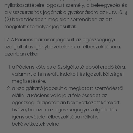
nyilatkozattételre jogosult személy, a beleegyezés és
a visszautasítás jogának a gyakorlására az Eütv. 16. §
(2) bekezdésében megjelölt sorrendben az ott
megjelölt személyek jogosultak.
I.7. A Páciens bármikor jogosult az egészségügyi
szolgáltatás igénybevételének a félbeszakítására,
azonban ekkor
a Páciens köteles a Szolgáltató ebből eredő kára,
valamint a felmerült, indokolt és igazolt költségei
megfizetésére,
a Szolgáltató jogosult a megkötött szerződéstől
elállni, a Páciens vállalja a felelősséget az
egészségi állapotában bekövetkezett károkért,
kivéve, ha azok az egészségügyi szolgáltatás
igénybevétele félbeszakítása nélkül is
bekövetkeztek volna.