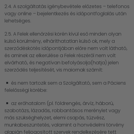
2.4. A szolgáltatás igénybevétele előzetes – telefonos
vagy online – bejelentkezés és időpontfoglalás után
lehetséges.
2.5. A Felek ellenőrzési körén kívül eső minden olyan
külső körülmény, elháríthatatlan külső ok, mely a
szerződéskötés időpontjában előre nem volt látható,
és aminek az elkerülése a Felek részéről nem volt
elvárható, és negatívan befolyásolja(hatja) jelen
szerződés teljesítését, vis maiornak számít:
és nem tartozik sem a Szolgáltató, sem a Páciens
felelősségi körébe:
az erőhatalom (pl. földrengés, árvíz, háború,
szabotázs, lázadás, robbantásos merénylet vagy
más szükséghelyzet, elemi csapás, tűzvész,
munkabeszüntetés, valamint a honvédelmi törvény
alapján feljogosított szervek rendelkezésére tett