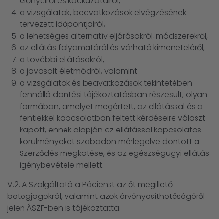
előnyeiről és kockázatairól,
a vizsgálatok, beavatkozások elvégzésének
tervezett időpontjairól,
a lehetséges alternatív eljárásokról, módszerekről,
az ellátás folyamatáról és várható kimeneteléről,
a további ellátásokról,
a javasolt életmódról, valamint
a vizsgálatok és beavatkozások tekintetében
fennálló döntési tájékoztatásban részesült, olyan
formában, amelyet megértett, az ellátással és a
fentiekkel kapcsolatban feltett kérdéseire választ
kapott, ennek alapján az ellátással kapcsolatos
körülményeket szabadon mérlegelve döntött a
Szerződés megkötése, és az egészségügyi ellátás
igénybevétele mellett.
V.2. A Szolgáltató a Pácienst az őt megillető
betegjogokról, valamint azok érvényesíthetőségéről
jelen ÁSZF-ben is tájékoztatta.