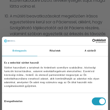
közreműködőire bízott tevékenységet saját maga
látta volna el.
A műtéti beavatkozásokat megelőzően írásos
egyeztetésre kerül sor a Pácienssel, akként, hogy
Szolgáltató tájékoztatót ad át Páciens részére,
valamint szóban egyeztetik az érkezés és távozás
várható időpontját. A tájékoztató kiterjed a
Páciens teendőire (étel és italfogyasztás utolsó
időpontjára, műtéti előkészületekre), az ellátás
Beleegyezés
Részletek
A sütikről
tartalmára.
Ez a weboldal sütiket használ
Az ambuláns ellátások esetén a Páciens
Sütiket használunk a tartalmak és hirdetések személyre szabásához, közösségi
funkciók biztosításához, valamint weboldalforgalmunk elemzéséhez. Ezenkívül
vizsgálatairól, a beavatkozásokról elektronikus
közösségi média-, hirdető- és elemező partnereinkkel megosztjuk az Ön
ambuláns adatlapot vezet, mely
weboldalhasználatra vonatkozó adatait, akik kombinálhatják az adatokat más olyan
adatokkal, amelyeket Ön adott meg számukra vagy az Ön által használt más
dokumentumokat a vonatkozó jogszabályok
szolgáltatásokból gyűjtöttek.
szerint betegdokumentációként kezel.
Hozzájárulás
Távkonzultáció
külön díjazás ellenében vehető
Elengedhetetlen
kiválasztása
igénybe, előzetes megfizetéssel, a következő