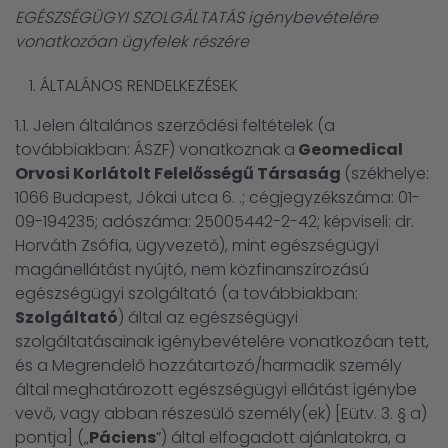
EGÉSZSÉGÜGYI SZOLGÁLTATÁS igénybevételére
vonatkozóan ügyfelek részére
ÁLTALÁNOS RENDELKEZÉSEK
1.1. Jelen általános szerződési feltételek (a
továbbiakban: ÁSZF) vonatkoznak a
Geomedical
Orvosi Korlátolt Felelősségű Társaság
(székhelye:
1066 Budapest, Jókai utca 6. .; cégjegyzékszáma: 01-
09-194235; adószáma: 25005442-2-42; képviseli: dr.
Horváth Zsófia, ügyvezető), mint egészségügyi
magánellátást nyújtó, nem közfinanszírozású
egészségügyi szolgáltató (a továbbiakban:
Szolgáltató
) által az egészségügyi
szolgáltatásainak igénybevételére vonatkozóan tett,
és a Megrendelő hozzátartozó/harmadik személy
által meghatározott egészségügyi ellátást igénybe
vevő, vagy abban részesülő személy(ek) [Eütv. 3. § a)
pontja] („
Páciens
”) által elfogadott ajánlatokra, a