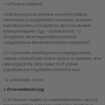
– a Páciens halálával
A Páciens jogosult bármikor azonnali hatállyal
felmondani a Szolgáltatási Szerződést, azonban
helytállni köteles a Szolgáltató által már elvállalt
kötelezettségeiért (így – többek között – a
Szolgáltató által megrendelt közvetített
szolgáltatások ellenértékét köteles megtéríteni).
3.7 A Szerződés kizárólag közös megegyezéssel,
írásban módosítható, kivéve azokat az eseteket, ahol
akár jogszabály, akár a jelen ÁSZF szóbeli
jognyilatkozat megtételét is lehetővé teszi.
A PÁCIENSEK JOGAI
I. Önrendelkezési jog
I.1. A Pácienst megilleti az önrendelkezéshez való jog.