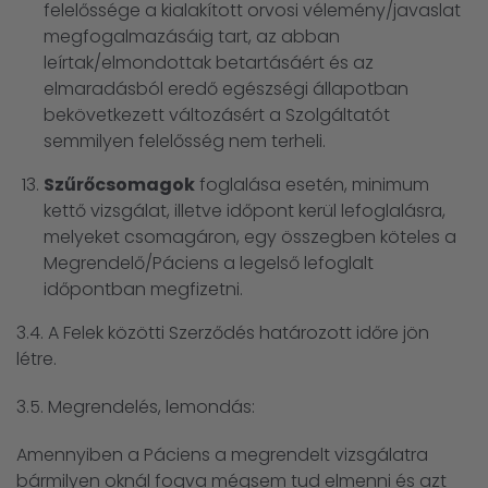
felelőssége a kialakított orvosi vélemény/javaslat
megfogalmazásáig tart, az abban
leírtak/elmondottak betartásáért és az
elmaradásból eredő egészségi állapotban
bekövetkezett változásért a Szolgáltatót
semmilyen felelősség nem terheli.
Szűrőcsomagok
foglalása esetén, minimum
kettő vizsgálat, illetve időpont kerül lefoglalásra,
melyeket csomagáron, egy összegben köteles a
Megrendelő/Páciens a legelső lefoglalt
időpontban megfizetni.
3.4. A Felek közötti Szerződés határozott időre jön
létre.
3.5. Megrendelés, lemondás:
Amennyiben a Páciens a megrendelt vizsgálatra
bármilyen oknál fogva mégsem tud elmenni és azt