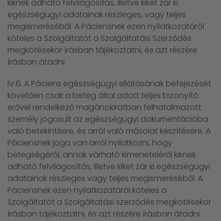
kiknek adható felvilágosítás, illetve kiket zár ki
egészségügyi adatainak részleges, vagy teljes
megismeréséből. A Páciensnek ezen nyilatkozatáról
köteles a Szolgáltatót a Szolgáltatási Szerződés
megkötésekor írásban tájékoztatni, és azt részére
írásban átadni.
IV.6. A Páciens egészségügyi ellátásának befejezését
követően csak a beteg által adott teljes bizonyító
erővel rendelkező magánokiratban felhatalmazott
személy jogosult az egészségügyi dokumentációba
való betekintésre, és arról való másolat készítésére. A
Páciensnek joga van arról nyilatkozni, hogy
betegségéről, annak várható kimeneteléről kiknek
adható felvilágosítás, illetve kiket zár ki egészségügyi
adatainak részleges vagy teljes megismeréséből. A
Páciensnek ezen nyilatkozatáról köteles a
Szolgáltatót a Szolgáltatási szerződés megkötésekor
írásban tájékoztatni, és azt részére írásban átadni.