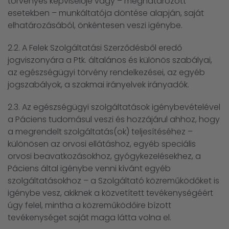
törvényes képviselője vagy – meghatározott
esetekben – munkáltatója döntése alapján, saját
elhatározásából, önkéntesen veszi igénybe.
2.2. A Felek Szolgáltatási Szerződésből eredő
jogviszonyára a Ptk. általános és különös szabályai,
az egészségügyi törvény rendelkezései, az egyéb
jogszabályok, a szakmai irányelvek irányadók.
2.3. Az egészségügyi szolgáltatások igénybevételével
a Páciens tudomásul veszi és hozzájárul ahhoz, hogy
a megrendelt szolgáltatás(ok) teljesítéséhez –
különösen az orvosi ellátáshoz, egyéb speciális
orvosi beavatkozásokhoz, gyógykezelésekhez, a
Páciens által igénybe venni kívánt egyéb
szolgáltatásokhoz – a Szolgáltató közreműködőket is
igénybe vesz, akiknek a közvetített tevékenységéért
úgy felel, mintha a közreműködőire bízott
tevékenységet saját maga látta volna el.