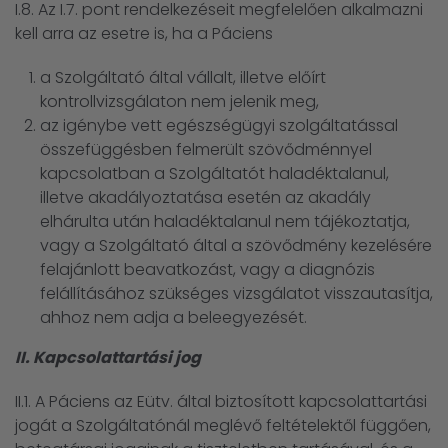
I.8. Az I.7. pont rendelkezéseit megfelelően alkalmazni
kell arra az esetre is, ha a Páciens
a Szolgáltató által vállalt, illetve előírt
kontrollvizsgálaton nem jelenik meg,
az igénybe vett egészségügyi szolgáltatással
összefüggésben felmerült szövődménnyel
kapcsolatban a Szolgáltatót haladéktalanul,
illetve akadályoztatása esetén az akadály
elhárulta után haladéktalanul nem tájékoztatja,
vagy a Szolgáltató által a szövődmény kezelésére
felajánlott beavatkozást, vagy a diagnózis
felállításához szükséges vizsgálatot visszautasítja,
ahhoz nem adja a beleegyezését.
II. Kapcsolattartási jog
II.1. A Páciens az Eütv. által biztosított kapcsolattartási
jogát a Szolgáltatónál meglévő feltételektől függően,