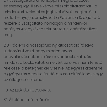
2.7. A Szolgáltató a honlapján meghatározott
egészségügyi, illetve kényelmi szolgáltatásokat– a
mindenkori szakmai és jogi szabályok megtartása
mellett – nyújtja, amelyekért a Páciens a Szolgáltató
részére a Szolgáltató honlapján a mindenkor
hatályos Árjegyzéken feltüntetett ellenértéket fizeti
meg.
2.8. Páciens a hozzájáruló nyilatkozat aláírásával
tudomásul veszi, hogy minden orvosi
beavatkozásnak, kezelésnek van kockázata, és
mindazt a kockázatot, amelyért az orvos nem tehető
felelőssé, a betegnek kell viselnie. Az egyes Páciensnél
a gyógyulás menete és időtartama eltérő lehet, vagy
az átlagostól eltérhet.
AZ ELLÁTÁS FOLYAMATA
3.1. Általános információk