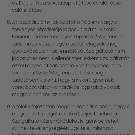
az Bejelentkezési Adatlap kitöltése és aláírással
való ellátása.
A Hozzájáruló nyilatkozatot a Páciens vagy a
törvényes képviselője jogosult aláírni. Kiskorú
Páciens esetén törvényes képviselő/Megrendelő
tudomásul veszi, hogy a szülői felügyeleti jog
gyakorlását, annak fennállását Szolgáltató nem
jogosult és nem is ellenőrizheti ekként Szolgáltatót
ezzel kapcsolatban semmilyen felelősség nem
terhelheti. Szülő/Megrendelő felelőssége
tudatában kijelenti, hogy a kiskorú gyermek
vonatkozásában a hatályos jogszabályoknak
megfelelően kéri az ellátását.
A felek kifejezetten megállapodnak abban, hogy a
megrendelt szolgáltatás(ok) teljesítéséhez a
Szolgáltató közreműködőket is igénybe vehet,
akiknek tevékenységéért úgy felel, mintha a