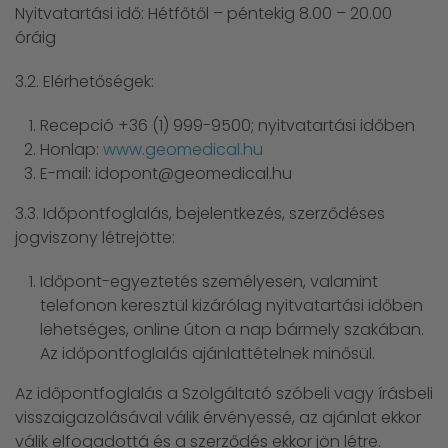
Nyitvatartási idő: Hétfőtől – péntekig 8.00 – 20.00
óráig
3.2. Elérhetőségek:
Recepció +36 (1) 999-9500; nyitvatartási időben
Honlap:
www.geomedical.hu
E-mail: idopont@geomedical.hu
3.3. Időpontfoglalás, bejelentkezés, szerződéses
jogviszony létrejötte:
Időpont-egyeztetés személyesen, valamint
telefonon keresztül kizárólag nyitvatartási időben
lehetséges, online úton a nap bármely szakában.
Az időpontfoglalás ajánlattételnek minősül.
Az időpontfoglalás a Szolgáltató szóbeli vagy írásbeli
visszaigazolásával válik érvényessé, az ajánlat ekkor
válik elfogadottá és a szerződés ekkor jön létre.