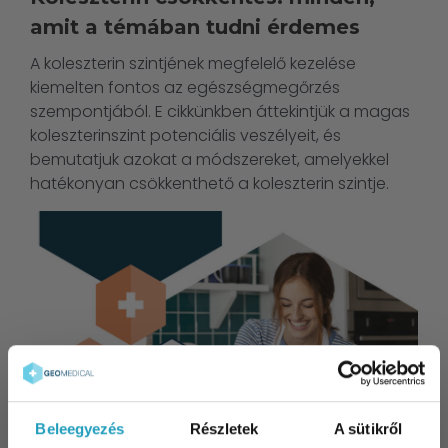
amit a témában tudni érdemes
A koleszterin szintjének megfelelő kezelése
kiemelten fontos az egészségmegőrzés
szempontjából. E cikkünkben áttekintjük a magas
koleszterinszint potenciális veszélyeit, és
bemutatjuk azokat a módszereket, amelyekkel
hatékonyan csökkenthető a koleszterin szintje.
Beleegyezés
Részletek
A sütikről