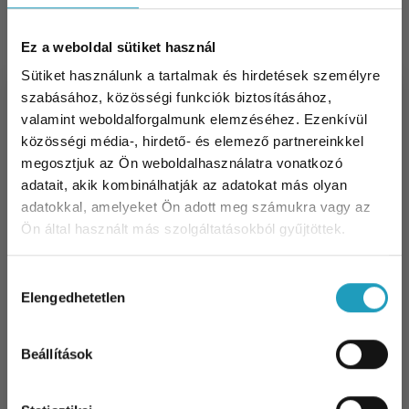
Ez a weboldal sütiket használ
Sütiket használunk a tartalmak és hirdetések személyre
szabásához, közösségi funkciók biztosításához,
valamint weboldalforgalmunk elemzéséhez. Ezenkívül
közösségi média-, hirdető- és elemező partnereinkkel
Dietetika
,
Kardiológia
2024-05-02
megosztjuk az Ön weboldalhasználatra vonatkozó
adatait, akik kombinálhatják az adatokat más olyan
Magas koleszterin diéta: mit szabad
adatokkal, amelyeket Ön adott meg számukra vagy az
és mit nem?
Ön által használt más szolgáltatásokból gyűjtöttek.
A magas koleszterinszint gyakori probléma: annak
ellenére, hogy a szervezet számára
Hozzájárulás
létfontosságú vegyület. Azonban a túl magas
Elengedhetetlen
kiválasztása
koleszterinszint szív- és érrendszeri panaszokat,
10% kedvezmény Önnek
az erek károsodását és a stroke kialakulását is
Beállítások
előidézheti. Ijesztően hangzik? Valóban, a jó hír
Iratkozzon fel hírlevelünkre és 10%
azonban, hogy a megfelelő életmód és diéta
kedvezményt kap bármelyik
szakorvosi
segít kordában tartani a koleszterinszintet.