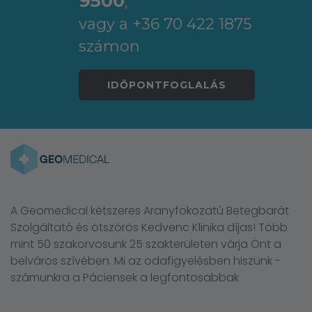
9500
,
vagy a +36 70 422 1875
számon
IDŐPONTFOGLALÁS
A Geomedical kétszeres Aranyfokozatú Betegbarát
Szolgáltató és ötszörös Kedvenc Klinika díjas! Több
mint 50 szakorvosunk 25 szakterületen várja Önt a
belváros szívében. Mi az odafigyelésben hiszünk -
számunkra a Páciensek a legfontosabbak