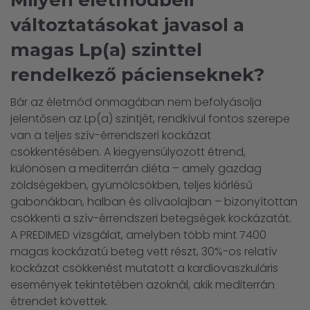
Milyen életmódbeli
változtatásokat javasol a
magas Lp(a) szinttel
rendelkező pácienseknek?
Bár az életmód önmagában nem befolyásolja
jelentősen az Lp(a) szintjét, rendkívül fontos szerepe
van a teljes szív-érrendszeri kockázat
csökkentésében. A kiegyensúlyozott étrend,
különösen a mediterrán diéta – amely gazdag
zöldségekben, gyümölcsökben, teljes kiőrlésű
gabonákban, halban és olívaolajban – bizonyítottan
csökkenti a szív-érrendszeri betegségek kockázatát.
A PREDIMED vizsgálat, amelyben több mint 7400
magas kockázatú beteg vett részt, 30%-os relatív
kockázat csökkenést mutatott a kardiovaszkuláris
események tekintetében azoknál, akik mediterrán
étrendet követtek.