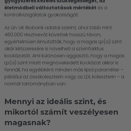
gyógyszeres kezelés szükségességét, az
életmódbeli változtatások mértékét
és a
kontrollvizsgálatok gyakoriságát.
Az ún. UK Biobank adatai szerint, ahol több mint
460.000 résztvevőt követtek hosszú távon,
egyértelműen kimutatták, hogy a magas Lp(a) szint
akár kétszeresére is növelheti a szívinfarktus
kockázatát. Ami különösen aggasztó, hogy a magas
Lp(a) szint miatt megnövekedett kockázat akkor is
fennáll, ha egyébként minden más lipid paraméter –
például az összkoleszterin vagy az LDL koleszterin – a
normál tartományban van.
Mennyi az ideális szint, és
mikortól számít veszélyesen
magasnak?