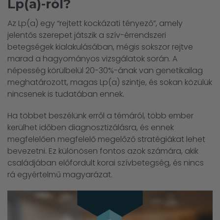
Lp(a)-ról?
Az Lp(a) egy “rejtett kockázati tényező”, amely
jelentős szerepet játszik a szív-érrendszeri
betegségek kialakulásában, mégis sokszor rejtve
marad a hagyományos vizsgálatok során. A
népesség körülbelül 20-30%-ának van genetikailag
meghatározott, magas Lp(a) szintje, és sokan közülük
nincsenek is tudatában ennek.
Ha többet beszélünk erről a témáról, több ember
kerülhet időben diagnosztizálásra, és ennek
megfelelően megfelelő megelőző stratégiákat lehet
bevezetni. Ez különösen fontos azok számára, akik
családjában előfordult korai szívbetegség, és nincs
rá egyértelmű magyarázat.