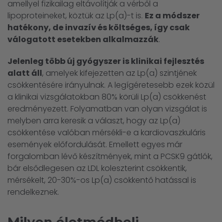
amellyel fizikailag eltávolítják a vérből a
lipoproteineket, köztük az Lp(a)-t is.
Ez a módszer
hatékony, de invazív és költséges, így csak
válogatott esetekben alkalmazzák
.
Jelenleg több új gyógyszer is klinikai fejlesztés
alatt áll
, amelyek kifejezetten az Lp(a) szintjének
csökkentésére irányulnak. A legígéretesebb ezek közül
a klinikai vizsgálatokban 80% körüli Lp(a) csökkenést
eredményezett. Folyamatban van olyan vizsgálat is
melyben arra keresik a választ, hogy az Lp(a)
csökkentése valóban mérsékli-e a kardiovaszkuláris
események előfordulását. Emellett egyes már
forgalomban lévő készítmények, mint a PCSK9 gátlók,
bár elsődlegesen az LDL koleszterint csökkentik,
mérsékelt, 20-30%-os Lp(a) csökkentő hatással is
rendelkeznek.