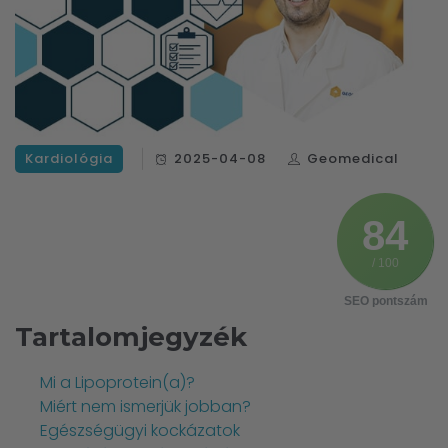
Kardiológia
2025-04-08
Geomedical
84
/ 100
SEO pontszám
Tartalomjegyzék
Mi a Lipoprotein(a)?
Miért nem ismerjük jobban?
Egészségügyi kockázatok