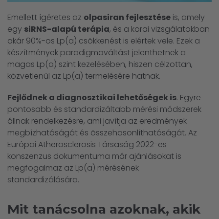
Emellett ígéretes az
olpasiran fejlesztése
is, amely
egy
siRNS-alapú terápia
, és a korai vizsgálatokban
akár 90%-os Lp(a) csökkenést is elértek vele. Ezek a
készítmények paradigmaváltást jelenthetnek a
magas Lp(a) szint kezelésében, hiszen célzottan,
közvetlenül az Lp(a) termelésére hatnak.
Fejlődnek a diagnosztikai lehetőségek is
. Egyre
pontosabb és standardizáltabb mérési módszerek
állnak rendelkezésre, ami javítja az eredmények
megbízhatóságát és összehasonlíthatóságát. Az
Európai Atherosclerosis Társaság 2022-es
konszenzus dokumentuma már ajánlásokat is
megfogalmaz az Lp(a) mérésének
standardizálására.
Mit tanácsolna azoknak, akik