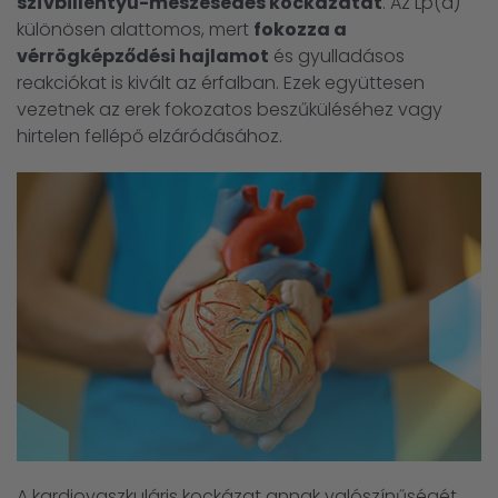
szívbillentyű-meszesedés kockázatát
. Az Lp(a)
különösen alattomos, mert
fokozza a
vérrögképződési hajlamot
és gyulladásos
reakciókat is kivált az érfalban. Ezek együttesen
vezetnek az erek fokozatos beszűküléséhez vagy
hirtelen fellépő elzáródásához.
A kardiovaszkuláris kockázat annak valószínűségét