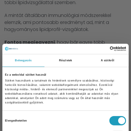
többi lipidvizsgálattal szemben.
A mintát általában immunológiai módszerekkel
elemzik, ami pontosabb eredményt ad, mint a
hagyományos lipidprofil-vizsgálatok.
Fontos megjegyezni
, hogy bár egyre több
laboratórium kínálja ezt a vizsgálatot, még mindig
nem tartozik a rutinszerűen elvégzett tesztekhez. Ezért
Beleegyezés
Részletek
A sütikről
ha valaki szeretné megméretni az Lp(a) szintjét, azt
külön kell kérnie orvosától vagy a
Ez a weboldal sütiket használ
laboratóriumtól
.
Sütiket használunk a tartalmak és hirdetések személyre szabásához, közösségi
funkciók biztosításához, valamint weboldalforgalmunk elemzéséhez. Ezenkívül
közösségi média-, hirdető- és elemező partnereinkkel megosztjuk az Ön
weboldalhasználatra vonatkozó adatait, akik kombinálhatják az adatokat más olyan
adatokkal, amelyeket Ön adott meg számukra vagy az Ön által használt más
szolgáltatásokból gyűjtöttek.
Hozzájárulás
Elengedhetetlen
kiválasztása