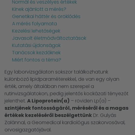
Normál és veszélyes értékek
Kinek ajánlott a mérés?
Genetikai háttér és öröklődés
A mérés folyamata
Kezelési lehetőségek
Javasolt életmódváltoztatások
Kutatási újdonságok
Tanácsok kezdőknek
Miért fontos a téma?
Egy laborvizsgálaton sokszor találkozhatunk
különböző lipidparaméterekkel, de van egy olyan
érték, amely általában nem szerepel a
rutinvizsgálatokon, pedig jelentős kockázati tényezőt
jelenthet.
A Lipoprotein(a)
– röviden Lp(a) –
szintjének fontosságáról, méréséről és a magas
értékek kezeléséről beszélgettünk
Dr. Gulyás
Zalánnal, a Geomedical kardiológus szakorvosával,
orvosigazgatójával.