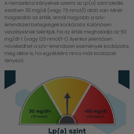
A nemzetközi irányelvek szerint az Lp(a) szint ideális
esetben 30 mg/dl (vagy 75 nmol/l) alatt van. Minél
magasabb az érték, annál nagyobb a szív-
érrendszeri betegségek kockázata. Különösen
veszélyesnek tekintjük, ha az érték meghaladja az 50
mg/dl-t (vagy 125 nmol/l-t). Ilyenkor jelentősen
növekedhet a szív-érrendszeri események kockázata,
még akkor is, ha egyébként nincs más kockázati
tényező.