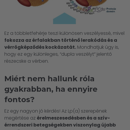
Ez a többletfehérje teszi különösen veszélyessé, mivel
fokozza az érfalakban történő lerakódás és a
vérrögképződés kockázatát.
Mondhatjuk úgy is,
hogy ez egy különleges, “dupla veszélyt” jelentő
részecske a vérben.
Miért nem hallunk róla
gyakrabban, ha ennyire
fontos?
Ez egy nagyon jó kérdés! Az Lp(a) szerepének
megértése az
érelmeszesedésben és a szív-
érrendszeri betegségekben viszonylag újabb