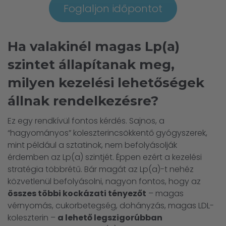
Foglaljon időpontot
Ha valakinél magas Lp(a)
szintet állapítanak meg,
milyen kezelési lehetőségek
állnak rendelkezésre?
Ez egy rendkívül fontos kérdés. Sajnos, a
“hagyományos” koleszterincsökkentő gyógyszerek,
mint például a sztatinok, nem befolyásolják
érdemben az Lp(a) szintjét. Éppen ezért a kezelési
stratégia többrétű. Bár magát az Lp(a)-t nehéz
közvetlenül befolyásolni, nagyon fontos, hogy az
összes többi kockázati tényezőt
– magas
vérnyomás, cukorbetegség, dohányzás, magas LDL-
koleszterin –
a lehető legszigorúbban