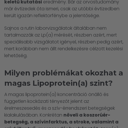
keletű kutatási
eredmény. Bár az orvostudomány
már évtizedek óta ismeri, csak az utóbbi évtizedben
került igazán reflektorfénybe a jelentősége.
Sajnos a rutin laborvizsgálatok általában nem
tartalmazzák az Lp(a) mérését, részben azért, mert
speciálisabb vizsgálatot igényel, részben pedig azért,
mert korábban nem állt rendelkezésre célzott kezelési
lehetőség.
Milyen problémákat okozhat a
magas Lipoprotein(a) szint?
A magas lipoprotein(a) koncentráció önálló és
független kockázati tényezőt jelent az
érelmeszesedés és a szív-érrendszeri betegségek
kialakulásában. Konkrétan
növeli a koszorúér-
betegség, a szívinfarktus, a stroke, valamint a