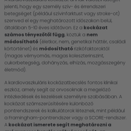
jelenti, hogy egy személy szív- és érrendszeri
betegséget (például szívinfarktust vagy stroke-ot)
szenved el egy meghatározott időszakon belül,
általában 5-10 éves időtávon. Ez a
kockázat
számos tényezőtől függ
, köztük a
nem
módosítható
(életkor, nem, genetikai háttér, családi
kórtörténet) és
módosítható
rizikófaktoroktól
(magas vérnyomás, magas koleszterinszint,
cukorbetegség, dohányzás, elhízás, mozgásszegény
életmód).
A kardiovaszkuláris kockázatbecslés fontos klinikai
eszköz, amely segít az orvosoknak a megelőző
intézkedések és kezelések személyre szabásában. A
kockázat számszerűsítésére különböző
pontrendszerek és kalkulátorok léteznek, mint például
a Framingham-pontrendszer vagy a SCORE-rendszer.
A
kockázat ismerete segít meghatározni a