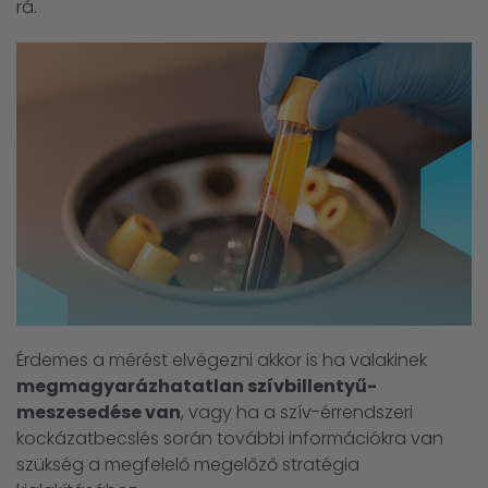
rá.
Érdemes a mérést elvégezni akkor is ha valakinek
megmagyarázhatatlan szívbillentyű-
meszesedése van
, vagy ha a szív-érrendszeri
kockázatbecslés során további információkra van
szükség a megfelelő megelőző stratégia