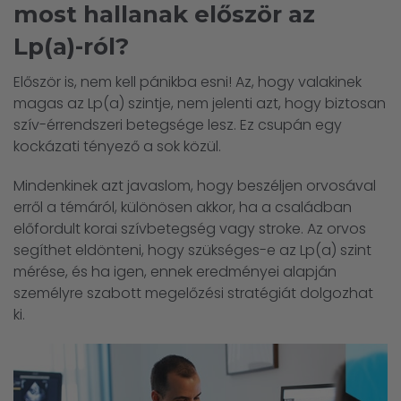
most hallanak először az
Lp(a)-ról?
Először is, nem kell pánikba esni! Az, hogy valakinek
magas az Lp(a) szintje, nem jelenti azt, hogy biztosan
szív-érrendszeri betegsége lesz. Ez csupán egy
kockázati tényező a sok közül.
Mindenkinek azt javaslom, hogy beszéljen orvosával
erről a témáról, különösen akkor, ha a családban
előfordult korai szívbetegség vagy stroke. Az orvos
segíthet eldönteni, hogy szükséges-e az Lp(a) szint
mérése, és ha igen, ennek eredményei alapján
személyre szabott megelőzési stratégiát dolgozhat
ki.