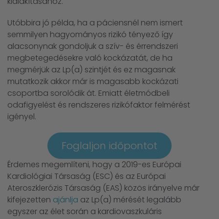
kialakításához.
Utóbbira jó példa, ha a páciensnél nem ismert
semmilyen hagyományos rizikó tényező így
alacsonynak gondoljuk a szív- és érrendszeri
megbetegedésekre való kockázatát, de ha
megmérjük az Lp(a) szintjét és ez magasnak
mutatkozik akkor már is magasabb kockázati
csoportba sorolódik át. Emiatt életmódbeli
odafigyelést és rendszeres rizikófaktor felmérést
igényel.
Foglaljon időpontot
Érdemes megemlíteni, hogy a 2019-es Európai
Kardiológiai Társaság (ESC) és az Európai
Ateroszklerózis Társaság (EAS) közös irányelve már
kifejezetten
ajánlja
az Lp(a) mérését legalább
egyszer az élet során a kardiovaszkuláris