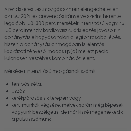
A rendszeres testmozgás szintén elengedhetetlen –
az ESC 2021-es prevenciós irányelve szerint hetente
legalább 150-300 perc mérsékelt intenzitású vagy 75-
150 perc intenzív kardiovaszkuláris edzés javasolt. A
dohányzás elhagyása talán a legfontosabb lépés,
hiszen a dohányzás önmagában is jelentős
kockázati tényező, magas Lp(a) mellett pedig
különösen veszélyes kombinációt jelent.
Mérsékelt intenzitású mozgásnak számít:
tempós séta,
úszás,
kerékpározás sík terepen vagy
kerti munkák végzése, melyek során még képesek
vagyunk beszélgetni, de már kissé megemelkedik
a pulzusszámunk.