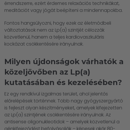
érrendszerre, ezért érdemes relaxációs technikákat,
meditációt vagy jógát beépíteni a mindennapokba.
Fontos hangsúlyozni, hogy ezek az életmódbeli
változtatások nem az Lp(a) szintjét célozzák
közvetlenül, hanem a teljes kardiovaszkuláris
kockázat csökkentésére irányulnak.
Milyen újdonságok várhatók a
közeljövőben az Lp(a)
kutatásában és kezelésében?
Ez egy rendkívül izgalmas terület, ahol jelentős
előrelépések történnek. Több nagy gyógyszergyártó
is fejleszt olyan készítményeket, amelyek kifejezetten
az Lp(a) szintjének csökkentésére irányulnak. Az
antisense oligonukleotidok – amelyek közvetlenül a
génkifejeződést befolyásolják – képesek akár 80-