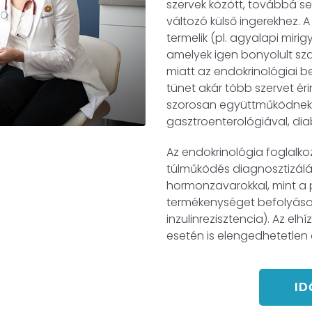
szervek között, továbbá se
változó külső ingerekhez. 
termelik (pl. agyalapi mirig
amelyek igen bonyolult sza
miatt az endokrinológiai b
tünet akár több szervet ér
szorosan együttműködnek a
gasztroenterológiával, diab
Az endokrinológia foglalko
túlműködés diagnosztizálá
hormonzavarokkal, mint a 
termékenységet befolyásol
inzulinrezisztencia). Az el
esetén is elengedhetetlen 
ID