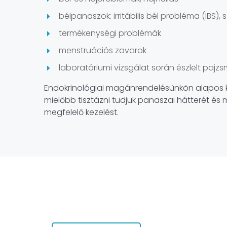
bélpanaszok: irritábilis bél probléma (IBS)
termékenységi problémák
menstruációs zavarok
laboratóriumi vizsgálat során észlelt pajz
Endokrinológiai magánrendelésünkön alapos ki
mielőbb tisztázni tudjuk panaszai hátterét é
megfelelő kezelést.