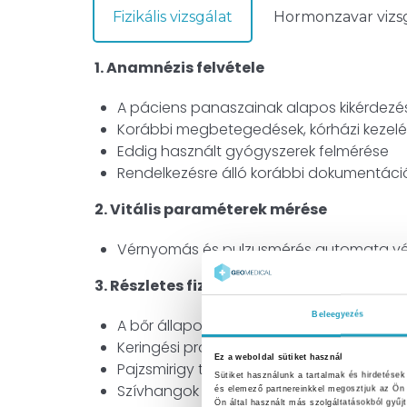
Fizikális vizsgálat
Hormonzavar vizs
1. Anamnézis felvétele
A páciens panaszainak alapos kikérdezé
Korábbi megbetegedések, kórházi kezelé
Eddig használt gyógyszerek felmérése
Rendelkezésre álló korábbi dokumentáció
2. Vitális paraméterek mérése
Vérnyomás és pulzusmérés automata v
3. Részletes fizikális vizsgálat
Beleegyezés
A bőr állapotának felmérése
Keringési problémákra utaló jelek keresé
Ez a weboldal sütiket használ
Pajzsmirigy tapintása
Sütiket használunk a tartalmak és hirdetése
Szívhangok és tüdő vizsgálata fonendo
és elemező partnereinkkel megosztjuk az Ön 
Ön által használt más szolgáltatásokból gyűjt