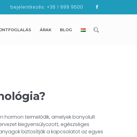
bejelentkezés:
+36 1 999 9500
ONTFOGLALÁS
ÁRAK
BLOG
nológia?
n hormon termelődik, amelyek bonyolult
zervezet kiegyensúlyozott, egészséges
anyagok biztosítják a kapcsolatot az egyes