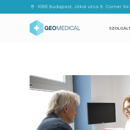
1066 Budapest, Jókai utca 6. Corner Six
SZOLGÁL