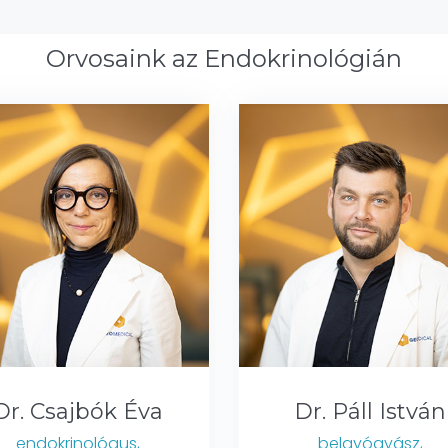
Orvosaink az Endokrinológián
Dr. Csajbók Éva
Dr. Páll István
endokrinológus,
belgyógyász,