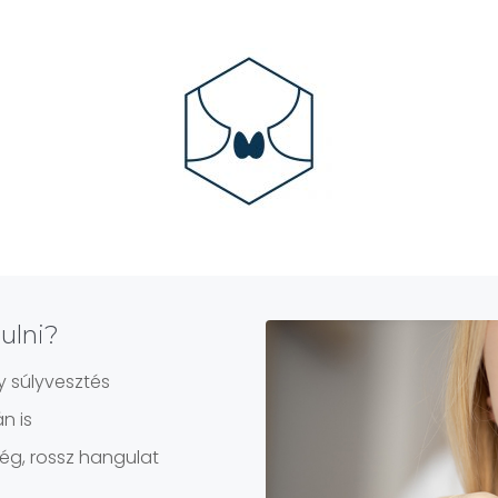
ulni?
y súlyvesztés
n is
ség, rossz hangulat