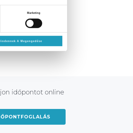
Marketing
áját
Mindennek A Megengedése
ljon időpontot online
DŐPONTFOGLALÁS