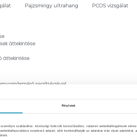
gálat
Pajzsmirigy ultrahang
PCOS vizsgálat
se
sek áttekintése
 áttekintése
érnyomásmérő segítségével
Részletek
se, alszári ödéma vizsgálata
k személyre szabásához, közösségi funkciók biztosításához, valamint weboldalforgalmunk elemz
szkóppal
weboldalhasználatra vonatkozó adatait, akik kombinálhatják az adatokat más olyan adatokkal
öttek.