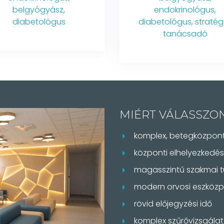
belgyógyász,
endokrinológus,
diabetológus
diabetológus, stratég
tanácsadó
MIÉRT VÁLASSZO
komplex, betegközpont
központi elhelyezkedés
magasszintű szakmai 
modern orvosi eszközp
rövid előjegyzési idő
komplex szűrővizsgála