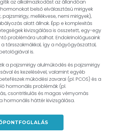
gítik az alkalmazkodást az állandóan
A hormonokat belső elválasztású mirigyek
y, pajzsmirigy, mellékvese, nemi mirigyek),
bályozás alatt állnak. Épp e komplexitás
etegségek kivizsgálása is összetett, egy-egy
intő problémára utalhat. Endokrinológusaink
 társszakmákkal, így a nőgyógyászattal,
etológiával is.
zik a pajzsmirigy alulműködés és pajzsmirigy
sával és kezelésével, valamint egyéb
petefészek működési zavarai (pl. PCOS) és a
ó hormonális problémák (pl.
hízás, csontritkulás és magas vérnyomás
a hormonális háttér kivizsgálása.
ŐPONTFOGLALÁS