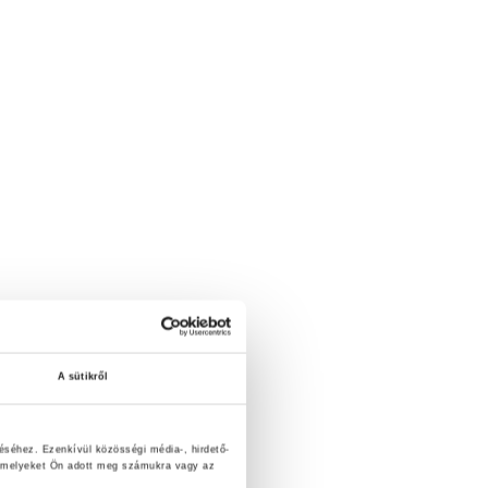
A sütikről
éséhez. Ezenkívül közösségi média-, hirdető-
, amelyeket Ön adott meg számukra vagy az