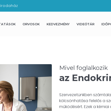
 irodaház
TATÁSOK
ORVOSOK
KEDVEZMÉNY
VIDEÓTÁR
IDŐP
Mivel foglalkozik
az Endokri
Szervezetünkben számtala
kölcsönhatása felelős a s
működésért. Ezek a kémiai 