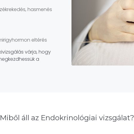
, székrekedés, hasmenés
smirigyhormon eltérés
vizsgálás várja, hogy
s megkezdhessük a
Miből áll az Endokrinológiai vizsgálat