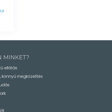
iai
N MINKET?
ú ellátás
, könnyű megközelítés
tudás
ark
tok