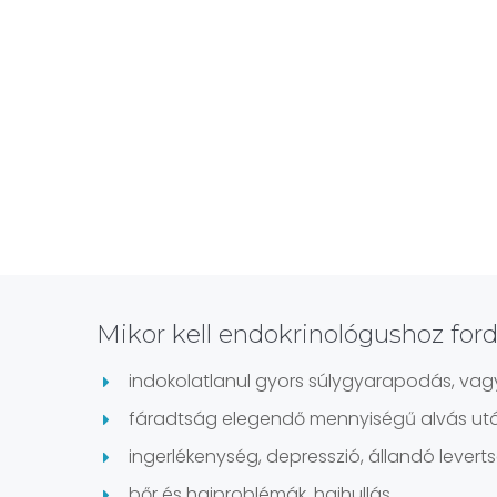
Mikor kell endokrinológushoz ford
indokolatlanul gyors súlygyarapodás, vag
fáradtság elegendő mennyiségű alvás utá
ingerlékenység, depresszió, állandó levert
bőr és hajproblémák, hajhullás