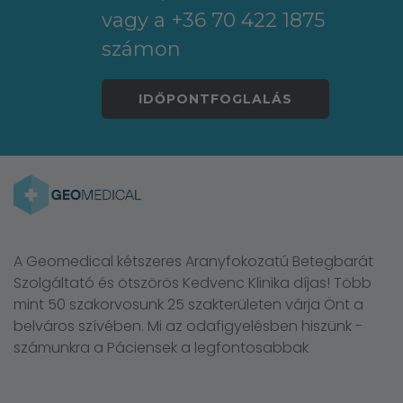
vagy a +36 70 422 1875
számon
IDŐPONTFOGLALÁS
A Geomedical kétszeres Aranyfokozatú Betegbarát
Szolgáltató és ötszörös Kedvenc Klinika díjas! Több
mint 50 szakorvosunk 25 szakterületen várja Önt a
belváros szívében. Mi az odafigyelésben hiszünk -
számunkra a Páciensek a legfontosabbak