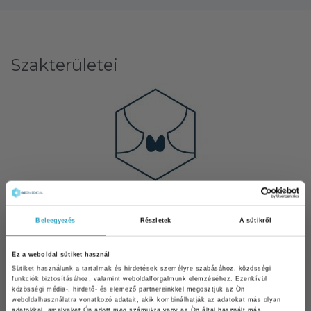
Szakterületei
ENDOKRINOLÓGIA
Beleegyezés
Részletek
A sütikről
Ez a weboldal sütiket használ
Sütiket használunk a tartalmak és hirdetések személyre szabásához, közösségi
funkciók biztosításához, valamint weboldalforgalmunk elemzéséhez. Ezenkívül
közösségi média-, hirdető- és elemező partnereinkkel megosztjuk az Ön
weboldalhasználatra vonatkozó adatait, akik kombinálhatják az adatokat más olyan
adatokkal, amelyeket Ön adott meg számukra vagy az Ön által használt más