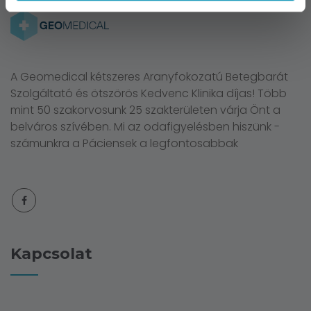
A Geomedical kétszeres Aranyfokozatú Betegbarát
Szolgáltató és ötszörös Kedvenc Klinika díjas! Több
mint 50 szakorvosunk 25 szakterületen várja Önt a
belváros szívében. Mi az odafigyelésben hiszünk -
számunkra a Páciensek a legfontosabbak
Kapcsolat