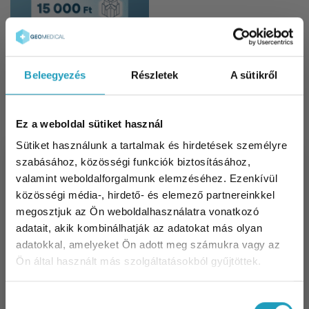
Beleegyezés
Részletek
A sütikről
Geo
Ez a weboldal sütiket használ
Ajándékutalvány-
Sütiket használunk a tartalmak és hirdetések személyre
15 000 Ft
szabásához, közösségi funkciók biztosításához,
valamint weboldalforgalmunk elemzéséhez. Ezenkívül
15 000
Ft
közösségi média-, hirdető- és elemező partnereinkkel
megosztjuk az Ön weboldalhasználatra vonatkozó
KOSÁRBA TESZEM
adatait, akik kombinálhatják az adatokat más olyan
adatokkal, amelyeket Ön adott meg számukra vagy az
Ön által használt más szolgáltatásokból gyűjtöttek.
Hozzájárulás