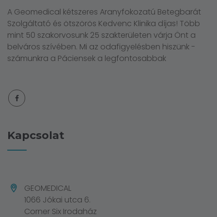
A Geomedical kétszeres Aranyfokozatú Betegbarát
Szolgáltató és ötszörös Kedvenc Klinika díjas! Több
mint 50 szakorvosunk 25 szakterületen várja Önt a
belváros szívében. Mi az odafigyelésben hiszünk -
számunkra a Páciensek a legfontosabbak
Kapcsolat
GEOMEDICAL
1066 Jókai utca 6.
Corner Six Irodaház