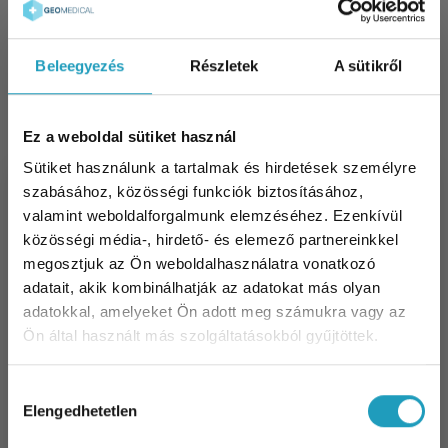
röntgenvizsgálatok, ultrahang vizsgálatok,
összes szakterület nyújtotta orvosi
szolgáltatás, szakvizsgálat, gondozás és
Beleegyezés
Részletek
A sütikről
kontroll).
Nem érvényes a “Beauty”
szolgáltatásokra
(esztétikai
beavatkozások, szépészeti beavatkozások,
Ez a weboldal sütiket használ
ZO Skin Health termékek).
Sütiket használunk a tartalmak és hirdetések személyre
Egyedülálló ajánlat!
szabásához, közösségi funkciók biztosításához,
valamint weboldalforgalmunk elemzéséhez. Ezenkívül
közösségi média-, hirdető- és elemező partnereinkkel
megosztjuk az Ön weboldalhasználatra vonatkozó
adatait, akik kombinálhatják az adatokat más olyan
adatokkal, amelyeket Ön adott meg számukra vagy az
Ön által használt más szolgáltatásokból gyűjtöttek.
Hozzájárulás
Elengedhetetlen
kiválasztása
Az utolványt digitálisan küldjük el a