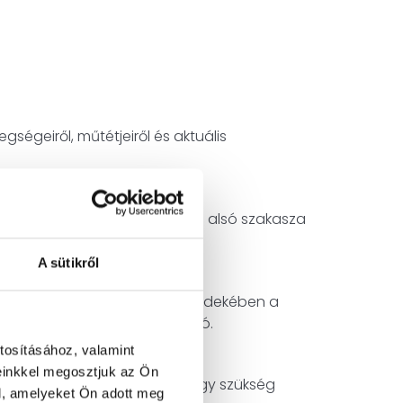
gségeiről, műtétjeiről és aktuális
vizsgálatot, amellyel a végbél alsó szakasza
 végbél nyálkahártyáját.
A sütikről
 és a kórképek felismerése érdekében a
ontos diagnosztikai információ.
tosításához, valamint
einkkel megosztjuk az Ön
ia, életmódbeli tanácsadás vagy szükség
l, amelyeket Ön adott meg