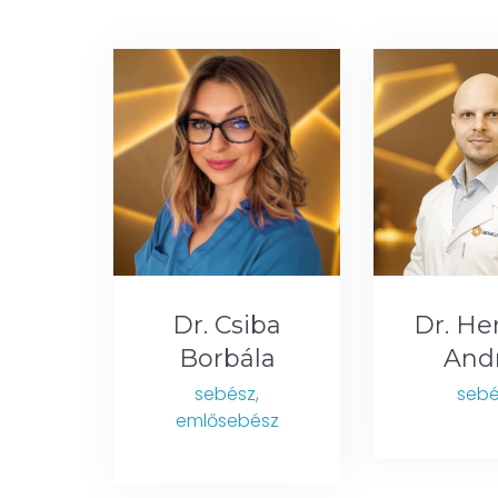
Dr. Csiba
Dr. He
Borbála
And
sebész,
sebé
emlősebész