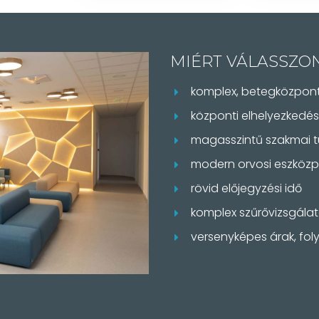
MIÉRT VÁLASSZO
komplex, betegközpont
központi elhelyezkedés
magasszintű szakmai 
modern orvosi eszközp
rövid előjegyzési idő
komplex szűrővizsgála
versenyképes árak, f