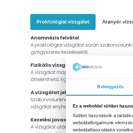
Proktológiai vizsgálat
Aranyér vizs
Anamnézis felvétel
A proktológiai vizsgálat során szakorvosunk r
gyógyszeres kezeléseiről.
Fizikális vizsgálat
A vizsgálat magában foglalja a végbéltájék k
áttekinthető. Egyes esetekben speciális műsz
Beleegyezés
A vizsgálat jellemzői
Szakorvosunknak természetesen nem célja f
vizsgálat enyhe kellemetlenséggel járhat. A 
Ez a weboldal sütiket haszn
Sütiket használunk a tartal
Kezelési javaslatok
weboldalforgalmunk elemzésé
A vizsgálat után szakorvosunk javaslatot te
weboldalhasználatra vonatko