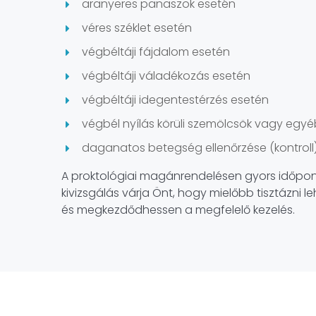
aranyeres panaszok esetén
véres széklet esetén
végbéltáji fájdalom esetén
végbéltáji váladékozás esetén
végbéltáji idegentestérzés esetén
végbél nyílás körüli szemölcsök vagy egy
daganatos betegség ellenőrzése (kontroll)
A proktológiai magánrendelésen gyors időpon
kivizsgálás várja Önt, hogy mielőbb tisztázni 
és megkezdődhessen a megfelelő kezelés.