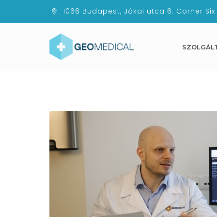
1066 Budapest, Jókai utca 6. Corner Six
SZOLGÁL