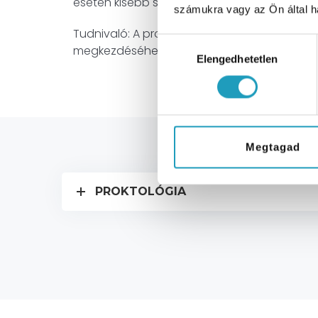
esetén kisebb sebészeti beavatkozás.
számukra vagy az Ön által ha
Tudnivaló: A proktológiai vizsgálat gyors, n
Hozzájárulás
megkezdéséhez.
Elengedhetetlen
kiválasztása
Megtagad
Áraink a proktoló
PROKTOLÓGIA