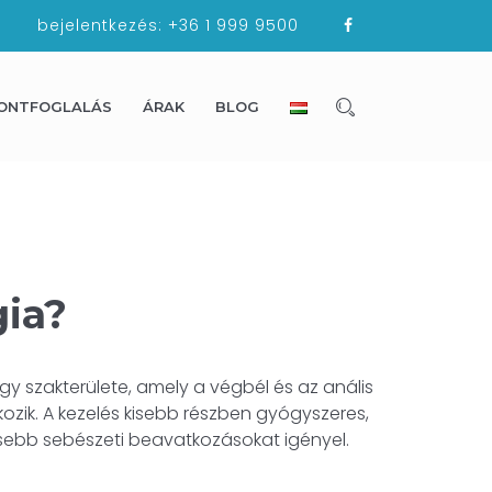
bejelentkezés:
+36 1 999 9500
ONTFOGLALÁS
ÁRAK
BLOG
gia?
gy szakterülete, amely a végbél és az anális
kozik. A kezelés kisebb részben gyógyszeres,
sebb sebészeti beavatkozásokat igényel.