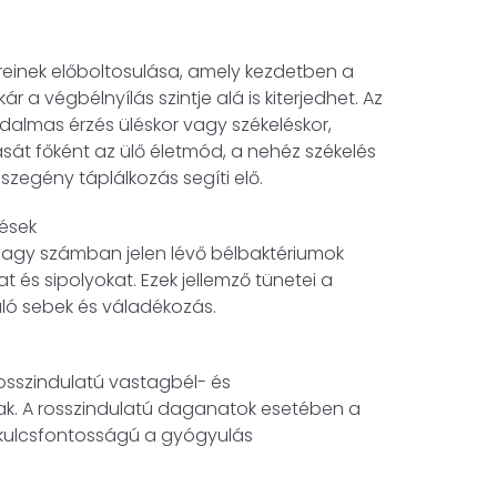
reinek előboltosulása, amely kezdetben a
r a végbélnyílás szintje alá is kiterjedhet. Az
jdalmas érzés üléskor vagy székeléskor,
ását főként az ülő életmód, a nehéz székelés
szegény táplálkozás segíti elő.
ések
nagy számban jelen lévő bélbaktériumok
 és sipolyokat. Ezek jellemző tünetei a
ló sebek és váladékozás.
rosszindulatú vastagbél- és
k. A rosszindulatú daganatok esetében a
s kulcsfontosságú a gyógyulás