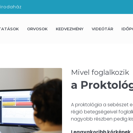
 irodaház
TATÁSOK
ORVOSOK
KEDVEZMÉNY
VIDEÓTÁR
IDŐP
Mivel foglalkozik
a Proktoló
A proktológia a sebészet e
régió betegségeivel foglal
nagyobb részben pedig ki
Leggyakoribb kórképek