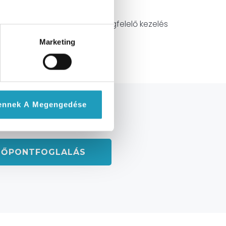
nózis felállításához és a megfelelő kezelés
Marketing
ennek A Megengedése
ljon időpontot online
DŐPONTFOGLALÁS