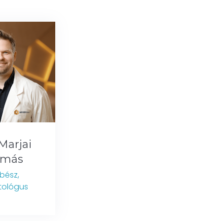
Marjai
amás
bész,
tológus