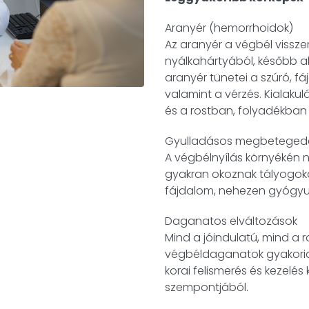
Aranyér (hemorrhoidok)
Az aranyér a végbél vissze
nyálkahártyából, később aká
aranyér tünetei a szúró, fá
valamint a vérzés. Kialakul
és a rostban, folyadékban 
Gyulladásos megbeteged
A végbélnyílás környékén 
gyakran okoznak tályogokat
fájdalom, nehezen gyógyu
Daganatos elváltozások
Mind a jóindulatú, mind a 
végbéldaganatok gyakoria
korai felismerés és kezelé
szempontjából.