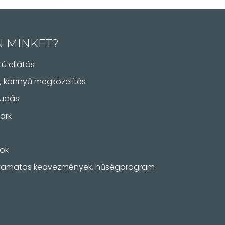
N MINKET?
ú ellátás
, könnyű megközelítés
tudás
ark
tok
olyamatos kedvezmények, hűségprogram