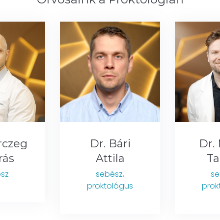
rczeg
Dr. Bári
Dr. 
rás
Attila
T
sz
sebész,
se
proktológus
prok