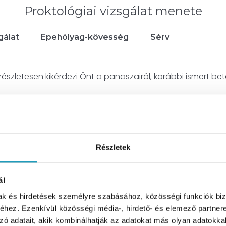
Proktológiai vizsgálat menete
gálat
Epehólyag-kövesség
Sérv
észletesen kikérdezi Önt a panaszairól, korábbi ismert bete
ülső megtekintését, majd szükség esetén digitális (ujjas) 
erekkel (pl. proktoszkóp, rektoszkóp) is megvizsgálhatja a
Részletek
ájdalmat okozni, azonban a panaszok pontos lokalizálása
vizsgálat során tapasztalt fájdalom mértéke és jellege is f
ál
mak és hirdetések személyre szabásához, közösségi funkciók biz
hez. Ezenkívül közösségi média-, hirdető- és elemező partner
sz a megfelelő kezelésre, amely lehet gyógyszeres teráp
zó adatait, akik kombinálhatják az adatokat más olyan adatokka