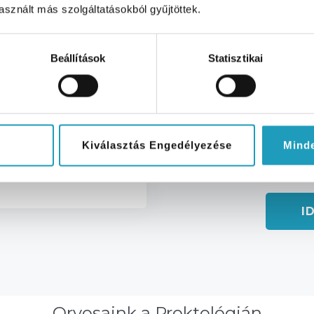
sznált más szolgáltatásokból gyűjtöttek.
éhány perces eljárás, amely kulcsfontosságú a pontos diag
Beállítások
Statisztikai
Kiválasztás Engedélyezése
Mind
gián
Fogla
I
Orvosaink a Proktológián