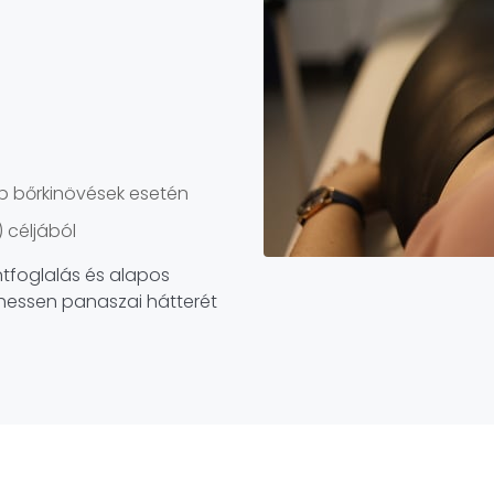
éb bőrkinövések esetén
 céljából
tfoglalás és alapos
lehessen panaszai hátterét