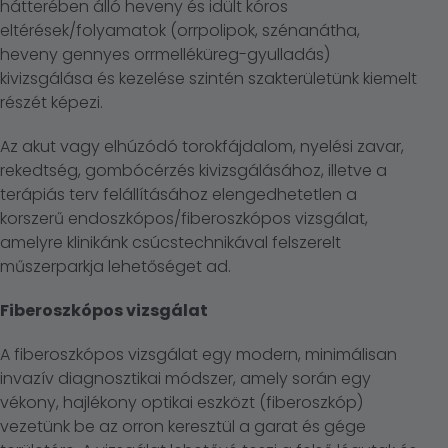
hátterében álló heveny és idült kóros
eltérések/folyamatok (orrpolipok, szénanátha,
heveny gennyes orrmelléküreg-gyulladás)
kivizsgálása és kezelése szintén szakterületünk kiemelt
részét képezi.
Az akut vagy elhúzódó torokfájdalom, nyelési zavar,
rekedtség, gombócérzés kivizsgálásához, illetve a
terápiás terv felállításához elengedhetetlen a
korszerű endoszkópos/fiberoszkópos vizsgálat,
amelyre klinikánk csúcstechnikával felszerelt
műszerparkja lehetőséget ad.
Fiberoszkópos vizsgálat
A fiberoszkópos vizsgálat egy modern, minimálisan
invazív diagnosztikai módszer, amely során egy
vékony, hajlékony optikai eszközt (fiberoszkóp)
vezetünk be az orron keresztül a garat és gége