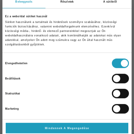
Beleegyezés
Részletek
A sütikről
Ez a weboldal sütiket használ
Sütiket használunk a tartalmak és hirdetések személyre szabásához, közösségi
funkciók biztosításához, valamint weboldalforgalmunk elemzéséhez. Ezenkívül
közösségi média-, hirdető- és elemező partnereinkkel megosztjuk az Ön
weboldalhasználatra vonatkozó adatait, akik kombinálhatják az adatokat más olyan
adatokkal, amelyeket Ön adott meg számukra vagy az Ön által használt más
szolgáltatásokból gyűjtöttek.
Hozzájárulás
Elengedhetetlen
kiválasztása
Beállítások
10% kedvezmény Önnek
Statisztikai
Iratkozzon fel hírlevelünkre és 10%
kedvezményt kap bármelyik
szakorvosi
vizsgálatunk árából
!
Marketing
Email
Mindennek A Megengedése