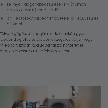
fej-nyaki daganatok szűrése, HPV (humán
papillomavírus) tanácsadás
orr-, és torokváladék mintavétele, pl. MRSA szűrés
céljából
Fül-orr-gégészeti magánrendelésünkön gyors
időpontfoglalás és alapos kivizsgálás várja, hogy
mielőbb tisztázni tudjuk panaszai hátterét és
megkezdhessük a megfelelő kezelést.