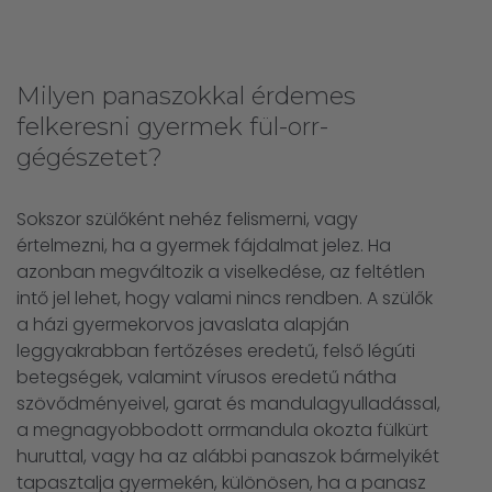
Milyen panaszokkal érdemes
felkeresni gyermek fül-orr-
gégészetet?
Sokszor szülőként nehéz felismerni, vagy
értelmezni, ha a gyermek fájdalmat jelez. Ha
azonban megváltozik a viselkedése, az feltétlen
intő jel lehet, hogy valami nincs rendben. A szülők
a házi gyermekorvos javaslata alapján
leggyakrabban fertőzéses eredetű, felső légúti
betegségek, valamint vírusos eredetű nátha
szövődményeivel, garat és mandulagyulladással,
a megnagyobbodott orrmandula okozta fülkürt
huruttal, vagy ha az alábbi panaszok bármelyikét
tapasztalja gyermekén, különösen, ha a panasz