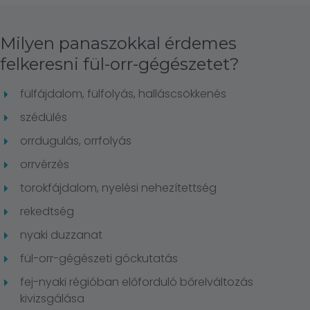
Milyen panaszokkal érdemes
felkeresni fül-orr-gégészetet?
fülfájdalom, fülfolyás, halláscsökkenés
szédülés
orrdugulás, orrfolyás
orrvérzés
torokfájdalom, nyelési nehezítettség
rekedtség
nyaki duzzanat
fül-orr-gégészeti góckutatás
fej-nyaki régióban előforduló bőrelváltozás
kivizsgálása