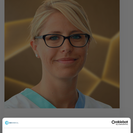
Dr. Mező Marléne
fül-orr-gégész