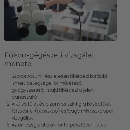
Fül-orr-gégészeti vizsgálat
menete
Szakorvosunk részletesen kikérdezi korábbi
ismert betegségeiről, műtéteiről,
gyógyszereiről, majd kikérdezi a jelen
panaszairól.
A külső fület és bizonyos szintig a középfület
fültükörrel (otoszkóp) és/vagy mikroszkóppal
vizsgáljuk.
Az orr vizsgálata ún. orrterpesztővel, illetve