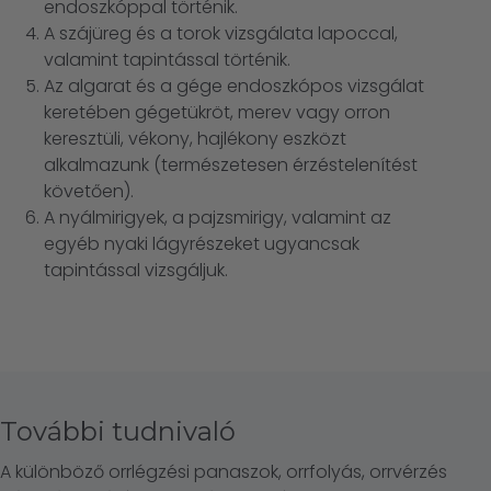
endoszkóppal történik.
A szájüreg és a torok vizsgálata lapoccal,
valamint tapintással történik.
Az algarat és a gége endoszkópos vizsgálat
keretében gégetükröt, merev vagy orron
keresztüli, vékony, hajlékony eszközt
alkalmazunk (természetesen érzéstelenítést
követően).
A nyálmirigyek, a pajzsmirigy, valamint az
egyéb nyaki lágyrészeket ugyancsak
tapintással vizsgáljuk.
További tudnivaló
A különböző orrlégzési panaszok, orrfolyás, orrvérzés