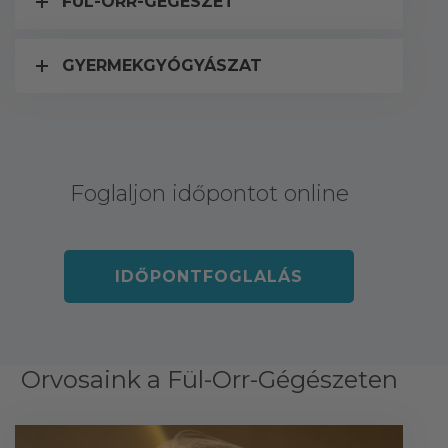
FÜL-ORR-GÉGÉSZET
GYERMEKGYÓGYÁSZAT
Foglaljon időpontot online
IDŐPONTFOGLALÁS
Orvosaink a Fül-Orr-Gégészeten