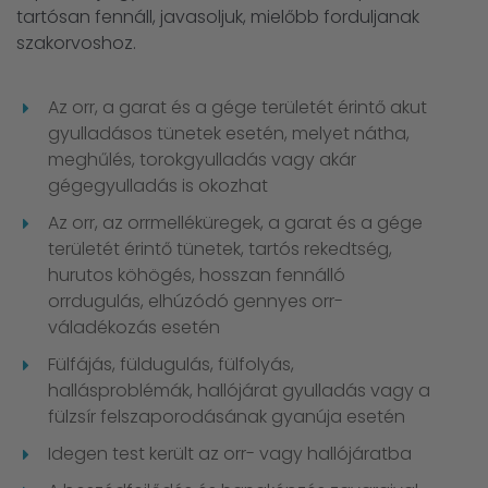
tartósan fennáll, javasoljuk, mielőbb forduljanak
szakorvoshoz.
Az orr, a garat és a gége területét érintő akut
gyulladásos tünetek esetén, melyet nátha,
meghűlés, torokgyulladás vagy akár
gégegyulladás is okozhat
Az orr, az orrmelléküregek, a garat és a gége
területét érintő tünetek, tartós rekedtség,
hurutos köhögés, hosszan fennálló
orrdugulás, elhúzódó gennyes orr-
váladékozás esetén
Fülfájás, füldugulás, fülfolyás,
hallásproblémák, hallójárat gyulladás vagy a
fülzsír felszaporodásának gyanúja esetén
Idegen test került az orr- vagy hallójáratba