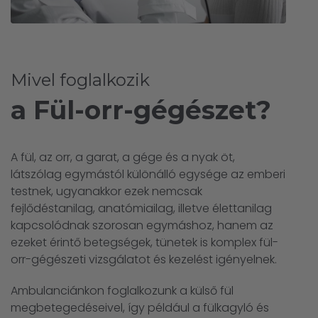
Mivel foglalkozik
a Fül-orr-gégészet?
A fül, az orr, a garat, a gége és a nyak öt,
látszólag egymástól különálló egysége az emberi
testnek, ugyanakkor ezek nemcsak
fejlődéstanilag, anatómiailag, illetve élettanilag
kapcsolódnak szorosan egymáshoz, hanem az
ezeket érintő betegségek, tünetek is komplex fül-
orr-gégészeti vizsgálatot és kezelést igényelnek.
Ambulanciánkon foglalkozunk a külső fül
megbetegedéseivel, így például a fülkagyló és