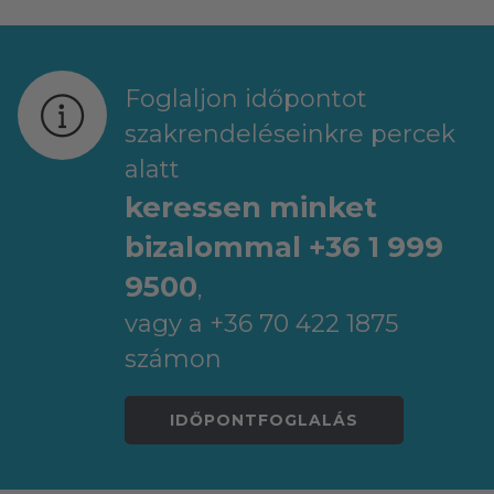
Foglaljon időpontot
szakrendeléseinkre percek
alatt
keressen minket
bizalommal +36 1 999
9500
,
vagy a +36 70 422 1875
számon
IDŐPONTFOGLALÁS