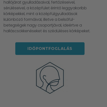
hallójárat gyulladásaival, fertőzéseivel,
sérüléseivel, a középfület érintő leggyakoribb
kórképekkel, mint a középfülgyulladások
különböző formáival, illetve a belsőfül-
betegségek nagy csoportjával, ideértve a
halláscsökkenéseket és szédüléses kórképeket.
IDŐPONTFOGLALÁS