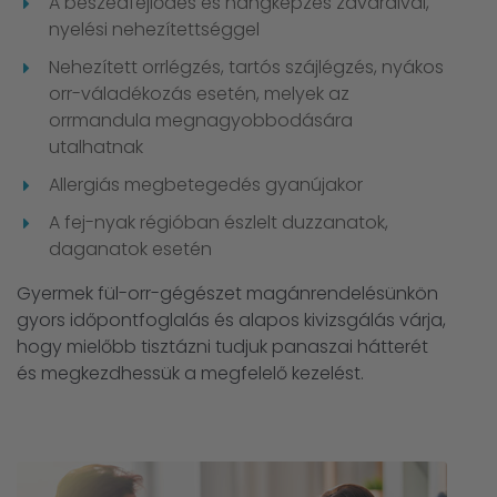
A beszédfejlődés és hangképzés zavaraival,
nyelési nehezítettséggel
Nehezített orrlégzés, tartós szájlégzés, nyákos
orr-váladékozás esetén, melyek az
orrmandula megnagyobbodására
utalhatnak
Allergiás megbetegedés gyanújakor
A fej-nyak régióban észlelt duzzanatok,
daganatok esetén
Gyermek fül-orr-gégészet magánrendelésünkön
gyors időpontfoglalás és alapos kivizsgálás várja,
hogy mielőbb tisztázni tudjuk panaszai hátterét
és megkezdhessük a megfelelő kezelést.