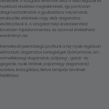
területére. A vizsgálat lehetővé teszi a felső légutak és
nyelőcső részletes megtekintését, így pontosan
diagnosztizálhatók a gyulladásos folyamatok,
strukturális eltérések vagy akár daganatos
elváltozások is. A vizsgálat helyi érzéstelenítést
követően fájdalommentes, és azonnal értékelhető
eredményt ad.
Kiemelkedő jelentőségű profilunk a fej-nyaki régióban
előforduló daganatos betegségek (bőrtumorok, orr-,
orrmelléküregi daganatok, szájüreg-, garat- és
gégerák, nyaki áttétek, pajzsmirigy daganatok)
szűrése, kivizsgálása, illetve terápiás tervének
felállítása.