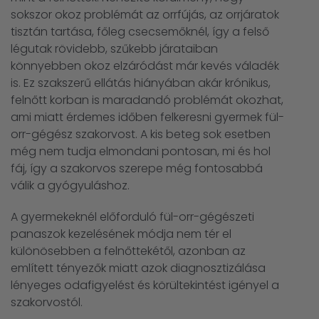
sokszor okoz problémát az orrfújás, az orrjáratok
tisztán tartása, főleg csecsemőknél, így a felső
légutak rövidebb, szűkebb járataiban
könnyebben okoz elzáródást már kevés váladék
is. Ez szakszerű ellátás hiányában akár krónikus,
felnőtt korban is maradandó problémát okozhat,
ami miatt érdemes időben felkeresni gyermek fül-
orr-gégész szakorvost. A kis beteg sok esetben
még nem tudja elmondani pontosan, mi és hol
fáj, így a szakorvos szerepe még fontosabbá
válik a gyógyuláshoz.
A gyermekeknél előforduló fül-orr-gégészeti
panaszok kezelésének módja nem tér el
különösebben a felnőttekétől, azonban az
említett tényezők miatt azok diagnosztizálása
lényeges odafigyelést és körültekintést igényel a
szakorvostól.