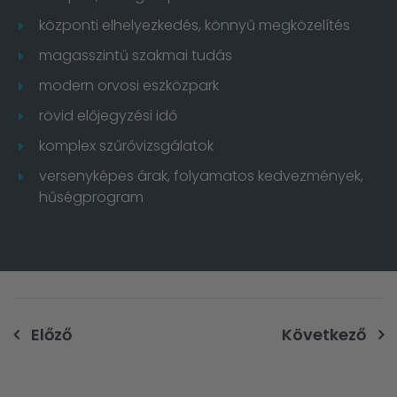
központi elhelyezkedés, könnyű megközelítés
magasszintű szakmai tudás
modern orvosi eszközpark
rövid előjegyzési idő
komplex szűrővizsgálatok
versenyképes árak, folyamatos kedvezmények,
hűségprogram
Bejegyzés
Előző
Következő
navigáció