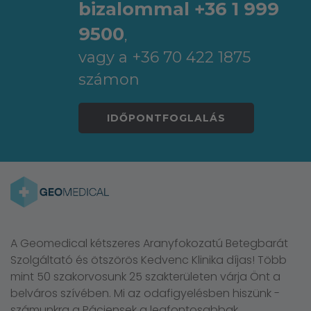
bizalommal +36 1 999
9500
,
vagy a +36 70 422 1875
számon
IDŐPONTFOGLALÁS
A Geomedical kétszeres Aranyfokozatú Betegbarát
Szolgáltató és ötszörös Kedvenc Klinika díjas! Több
mint 50 szakorvosunk 25 szakterületen várja Önt a
belváros szívében. Mi az odafigyelésben hiszünk -
számunkra a Páciensek a legfontosabbak