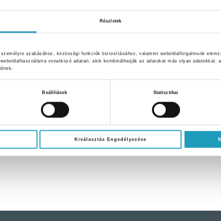
Részletek
k személyre szabásához, közösségi funkciók biztosításához, valamint weboldalforgalmunk elemz
weboldalhasználatra vonatkozó adatait, akik kombinálhatják az adatokat más olyan adatokkal
öttek.
Beállítások
Statisztikai
Kiválasztás Engedélyezése