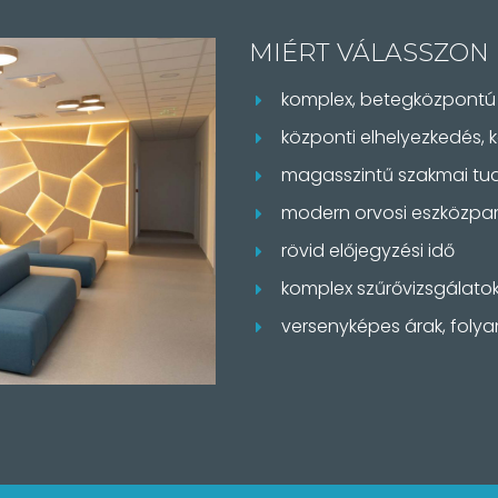
MIÉRT VÁLASSZON
komplex, betegközpontú 
központi elhelyezkedés,
magasszintű szakmai tu
modern orvosi eszközpar
rövid előjegyzési idő
komplex szűrővizsgálato
versenyképes árak, fol