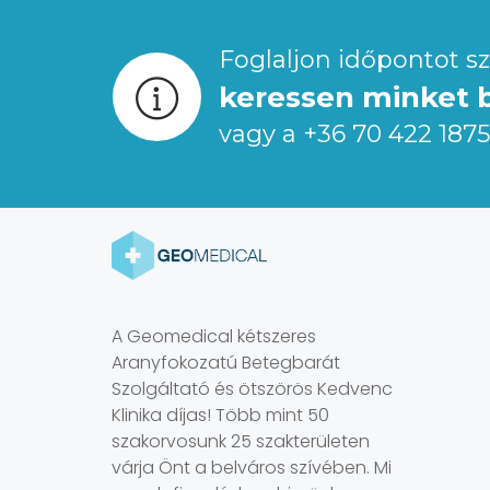
Foglaljon időpontot s
keressen minket b
vagy a +36 70 422 187
A Geomedical kétszeres
Aranyfokozatú Betegbarát
Szolgáltató és ötszörös Kedvenc
Klinika díjas! Több mint 50
szakorvosunk 25 szakterületen
várja Önt a belváros szívében. Mi