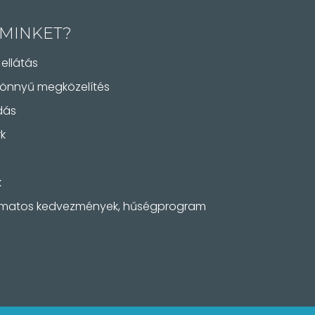
 MINKET?
ellátás
 könnyű megközelítés
dás
k
k
yamatos kedvezmények, hűségprogram