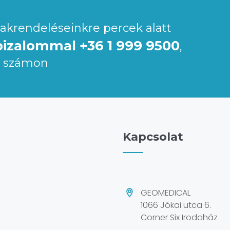
zakrendeléseinkre percek alatt
izalommal +36 1 999 9500
,
5 számon
Kapcsolat
GEOMEDICAL
1066 Jókai utca 6.
Corner Six Irodaház