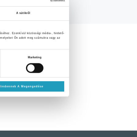
A sütikről
éséhez. Ezenkívül közösségi média-, hirdető-
, amelyeket Ön adott meg számukra vagy az
Marketing
Mindennek A Megengedése