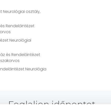
 Neurológiai osztály,
 és Rendelőintézet
korvos
tézet Neurológiai
áz és Rendelőintézet
 szakorvos
endelőintézet Neurológia
Foglaljon időpontot