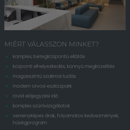
MIÉRT VÁLASSZON MINKET?
komplex, betegközpontú ellátás
központi elhelyezkedés, könnyű megközelítés
magasszintű szakmai tudás
modern orvosi eszközpark
rövid előjegyzési idő
komplex szűrővizsgálatok
versenyképes árak, folyamatos kedvezmények,
hűségprogram