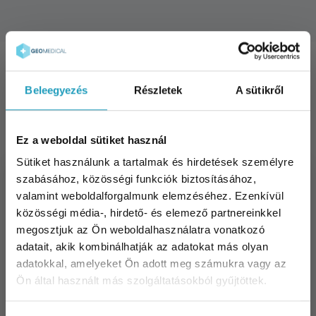
Szakértői videónk
Beleegyezés
Részletek
A sütikről
Ez a weboldal sütiket használ
Sütiket használunk a tartalmak és hirdetések személyre
szabásához, közösségi funkciók biztosításához,
valamint weboldalforgalmunk elemzéséhez. Ezenkívül
közösségi média-, hirdető- és elemező partnereinkkel
megosztjuk az Ön weboldalhasználatra vonatkozó
adatait, akik kombinálhatják az adatokat más olyan
adatokkal, amelyeket Ön adott meg számukra vagy az
Ön által használt más szolgáltatásokból gyűjtöttek.