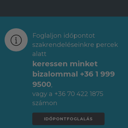
Foglaljon időpontot
szakrendeléseinkre percek
alatt
keressen minket
bizalommal +36 1 999
9500
,
vagy a +36 70 422 1875
számon
IDŐPONTFOGLALÁS