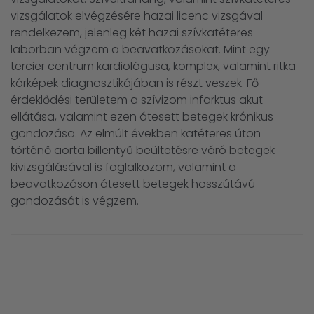
vizsgálatok elvégzésére hazai licenc vizsgával
rendelkezem, jelenleg két hazai szívkatéteres
laborban végzem a beavatkozásokat. Mint egy
tercier centrum kardiológusa, komplex, valamint ritka
kórképek diagnosztikájában is részt veszek. Fő
érdeklődési területem a szívizom infarktus akut
ellátása, valamint ezen átesett betegek krónikus
gondozása. Az elmúlt években katéteres úton
történő aorta billentyű beültetésre váró betegek
kivizsgálásával is foglalkozom, valamint a
beavatkozáson átesett betegek hosszútávú
gondozását is végzem.