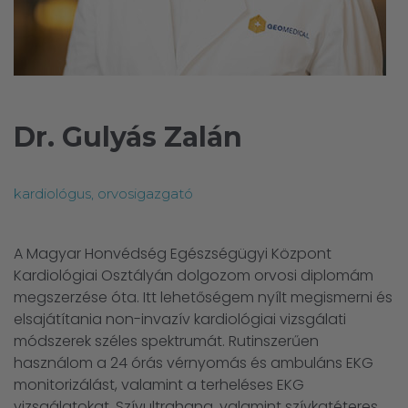
Dr. Gulyás Zalán
kardiológus, orvosigazgató
A Magyar Honvédség Egészségügyi Központ
Kardiológiai Osztályán dolgozom orvosi diplomám
megszerzése óta. Itt lehetőségem nyílt megismerni és
elsajátítania non-invazív kardiológiai vizsgálati
módszerek széles spektrumát. Rutinszerűen
használom a 24 órás vérnyomás és ambuláns EKG
monitorizálást, valamint a terheléses EKG
vizsgálatokat. Szívultrahang, valamint szívkatéteres