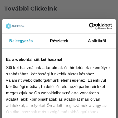
További Cikkeink
Ízületi fájdalom és reumatológiai panaszok:
mindent a megelőzésről és a modern
injekciós kezelésekről
Beleegyezés
Részletek
A sütikről
2026-06-24
Frontérzékenység tünetei, okai és kezelése
Ez a weboldal sütiket használ
– szakorvosi útmutató
Sütiket használunk a tartalmak és hirdetések személyre
2026-05-21
szabásához, közösségi funkciók biztosításához,
valamint weboldalforgalmunk elemzéséhez. Ezenkívül
Tavaszi fáradtság: Hogyan szabaduljon meg
közösségi média-, hirdető- és elemező partnereinkkel
a tél végi kimerültségtől?
megosztjuk az Ön weboldalhasználatra vonatkozó
2026-03-31
adatait, akik kombinálhatják az adatokat más olyan
adatokkal, amelyeket Ön adott meg számukra vagy az
Vastagbélrák szűrés és megelőzés:
Ön által használt más szolgáltatásokból gyűjtöttek.
útmutató a korai felismeréshez