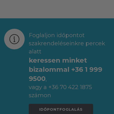
Foglaljon időpontot
szakrendeléseinkre percek
alatt
keressen minket
bizalommal +36 1 999
9500
,
vagy a +36 70 422 1875
számon
IDŐPONTFOGLALÁS