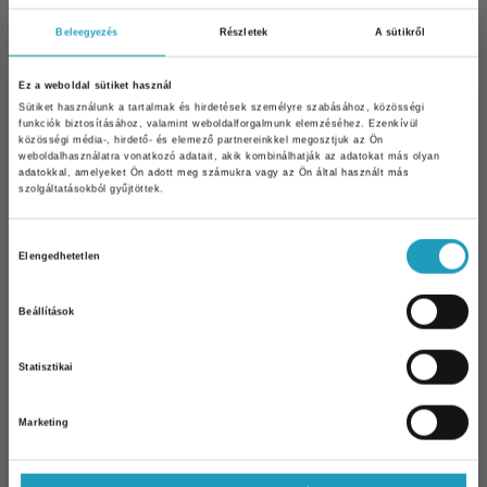
Beleegyezés
Részletek
A sütikről
Ez a weboldal sütiket használ
Sütiket használunk a tartalmak és hirdetések személyre szabásához, közösségi
funkciók biztosításához, valamint weboldalforgalmunk elemzéséhez. Ezenkívül
közösségi média-, hirdető- és elemező partnereinkkel megosztjuk az Ön
weboldalhasználatra vonatkozó adatait, akik kombinálhatják az adatokat más olyan
adatokkal, amelyeket Ön adott meg számukra vagy az Ön által használt más
szolgáltatásokból gyűjtöttek.
Hozzájárulás
Elengedhetetlen
kiválasztása
Beállítások
10% kedvezmény Önnek
Statisztikai
Iratkozzon fel hírlevelünkre és 10%
kedvezményt kap bármelyik
szakorvosi
vizsgálatunk árából
!
Marketing
Email