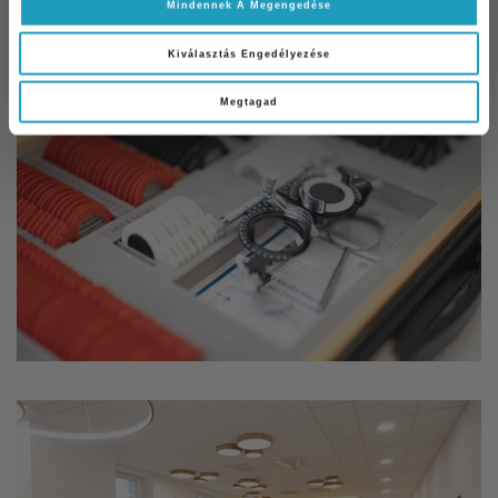
Mindennek A Megengedése
Feliratkozom
Kiválasztás Engedélyezése
Megtagad