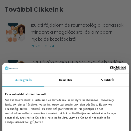
További Cikkeink
Ízületi fájdalom és reumatológiai panaszok:
mindent a megelőzésről és a modern
injekciós kezelésekről
2026-06-24
Frontérzékenység tünetei, okai és kezelése
– szakorvosi útmutató
2026-05-21
Beleegyezés
Részletek
A sütikről
Tavaszi fáradtság: Hogyan szabaduljon meg
Ez a weboldal sütiket használ
a tél végi kimerültségtől?
Sütiket használunk a tartalmak és hirdetések személyre szabásához, közösségi
funkciók biztosításához, valamint weboldalforgalmunk elemzéséhez. Ezenkívül
2026-03-31
közösségi média-, hirdető- és elemező partnereinkkel megosztjuk az Ön
weboldalhasználatra vonatkozó adatait, akik kombinálhatják az adatokat más olyan
adatokkal, amelyeket Ön adott meg számukra vagy az Ön által használt más
Vastagbélrák szűrés és megelőzés:
szolgáltatásokból gyűjtöttek.
útmutató a korai felismeréshez