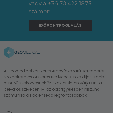
vagy a +36 70 422 1875
számon
IDŐPONTFOGLALÁS
A Geomedical kétszeres Aranyfokozatú Betegbarát
Szolgáltató és ötszörös Kedvenc Klinika díjas! Több
mint 50 szakorvosunk 25 szakterületen várja Önt a
belváros szívében. Mi az odafigyelésben hiszünk -
számunkra a Páciensek a legfontosabbak