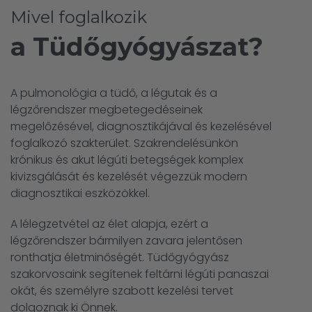
Mivel foglalkozik
a Tüdőgyógyászat?
A pulmonológia a tüdő, a légutak és a
légzőrendszer megbetegedéseinek
megelőzésével, diagnosztikájával és kezelésével
foglalkozó szakterület. Szakrendelésünkön
krónikus és akut légúti betegségek komplex
kivizsgálását és kezelését végezzük modern
diagnosztikai eszközökkel.
A lélegzetvétel az élet alapja, ezért a
légzőrendszer bármilyen zavara jelentősen
ronthatja életminőségét. Tüdőgyógyász
szakorvosaink segítenek feltárni légúti panaszai
okát, és személyre szabott kezelési tervet
dolgoznak ki Önnek.