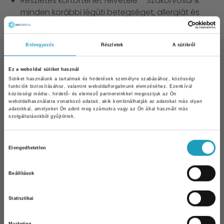
Részletes kórtörténet felvétele – Szakorvosunk
minden korábbi légúti betegséget, allergiát és
gyógyszert áttekint a pontos diagnózis
érdekében.
Beleegyezés
Részletek
A sütikről
Dohányzási szokások felmérése – A
dohányzás időtartama és mennyisége
alapvető információ a tüdőkárosodás
Ez a weboldal sütiket használ
Sütiket használunk a tartalmak és hirdetések személyre szabásához, közösségi
mértékének megítéléséhez.
funkciók biztosításához, valamint weboldalforgalmunk elemzéséhez. Ezenkívül
Foglalkozási és környezeti kitettség vizsgálata
közösségi média-, hirdető- és elemező partnereinkkel megosztjuk az Ön
weboldalhasználatra vonatkozó adatait, akik kombinálhatják az adatokat más olyan
– A munkahelyi por, vegyi anyagok vagy
adatokkal, amelyeket Ön adott meg számukra vagy az Ön által használt más
szolgáltatásokból gyűjtöttek.
egyéb ártalmak feltárása segít azonosítani a
légúti panaszok kiváltó okait.
Hozzájárulás
Tüdő és mellkas hallgatózása (auscultatio) –
Elengedhetetlen
kiválasztása
A fonendoszkóppal végzett vizsgálat során
az orvos a légzési hangokat, sípolást vagy
Beállítások
10% kedvezmény Önnek
recsegést észlel, amely fontos diagnosztikai
információ.
Statisztikai
Iratkozzon fel hírlevelünkre és 10%
Légzésmechanika vizsgálata – A mellkas
kedvezményt kap bármelyik
szakorvosi
mozgásának és a légzés ritmusának
vizsgálatunk árából
!
Marketing