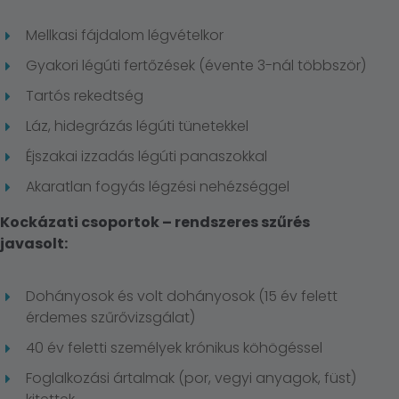
Mellkasi fájdalom légvételkor
Gyakori légúti fertőzések (évente 3-nál többször)
Tartós rekedtség
Láz, hidegrázás légúti tünetekkel
Éjszakai izzadás légúti panaszokkal
Akaratlan fogyás légzési nehézséggel
Kockázati csoportok – rendszeres szűrés
javasolt:
Dohányosok és volt dohányosok (15 év felett
érdemes szűrővizsgálat)
40 év feletti személyek krónikus köhögéssel
Foglalkozási ártalmak (por, vegyi anyagok, füst)