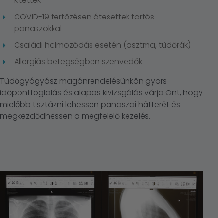
kitettek
COVID-19 fertőzésen átesettek tartós
panaszokkal
Családi halmozódás esetén (asztma, tüdőrák)
Allergiás betegségben szenvedők
Tüdőgyógyász magánrendelésünkön gyors
időpontfoglalás és alapos kivizsgálás várja Önt, hogy
mielőbb tisztázni lehessen panaszai hátterét és
megkezdődhessen a megfelelő kezelés.