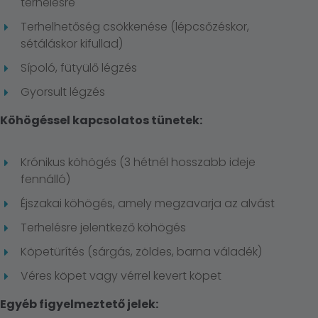
terhelésre
Terhelhetőség csökkenése (lépcsőzéskor,
sétáláskor kifullad)
Sípoló, fütyülő légzés
Gyorsult légzés
Köhögéssel kapcsolatos tünetek:
Krónikus köhögés (3 hétnél hosszabb ideje
fennálló)
Éjszakai köhögés, amely megzavarja az alvást
Terhelésre jelentkező köhögés
Köpetürítés (sárgás, zöldes, barna váladék)
Véres köpet vagy vérrel kevert köpet
Egyéb figyelmeztető jelek: