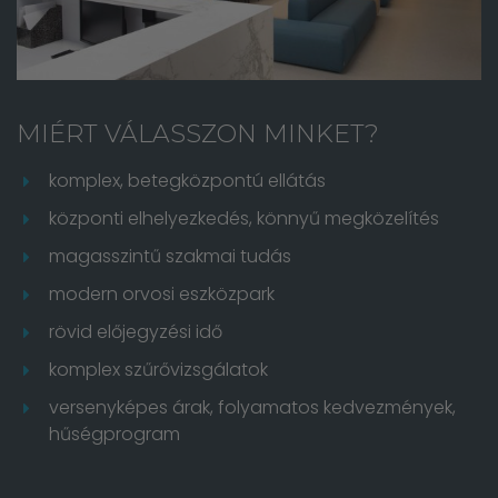
MIÉRT VÁLASSZON MINKET?
komplex, betegközpontú ellátás
központi elhelyezkedés, könnyű megközelítés
magasszintű szakmai tudás
modern orvosi eszközpark
rövid előjegyzési idő
komplex szűrővizsgálatok
versenyképes árak, folyamatos kedvezmények,
hűségprogram